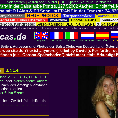
Salsareisen
|
kostenlose Counter
|
TIP: Sparen Sie teure Heizkosten
 in der Salsalaube Pontstr. 127 52062 Aachen, Eintritt frei, 
Salsa mit DJ Alan & DJ Senci im FRANZ in der Franzstr. 74, 
NEUE PHOTOS
rty-Kalender
Tanzpartnerbörse
Tanzschule
dressen: Clubs Österreich
worldwide
Photos: Galerie
Salsakong
kshops, Kongresse:
Salsa-Kalender DEUTSCHLAND
&
Salsa-K
nguage: - wähle Deine Sprache - choisissez votre langue - elija su idioma: - kies je taal: - selezi
ecas
.
de
English
Français
Italiano
Nederlands
Español
-Seiten: Adressen und Photos der Salsa-Clubs von Deutschland, Österre
is web site don´t exist anymore ("killed by Covid"). For further d
s finden (als "Corona-Spätschaden") nicht mehr statt. Erkundigt 
en
land: A - C
,
D - G
,
H - K
,
L - P
ch
oder
verschiedene andere
d nach den Anfangsbuchstaben
etisch sortiert.
 der Salsa-Szene
 Zweifelsfall hilft das
© Salsa tanzen in Deutschland: