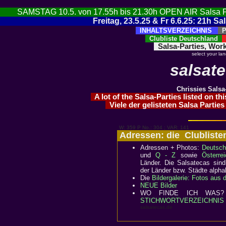
SAMSTAG 10.5. von 17.55h bis 21.30h OPEN AIR Salsa Party
Freitag, 23.5.25 & Fr 6.6.25: 21h 
INHALTSVERZEICHNIS
Pa
Clubliste Deutschland
A
Salsa-Parties, Wor
select your la
salsat
Chrissies Salsa
A lot of the Salsa-Parties listed on th
Viele der gelisteten Salsa Partie
W: 359 P No.: 304 ; VAR: 141
Adressen: die Clublist
Adressen + Photos:
Deutsch
und
Q - Z
sowie
Österrei
Länder. Die Salsatecas sin
der Länder bzw. Städte alphab
Die
Bildergalerie: Fotos aus
NEUE Bilder
WO FINDE ICH WAS? Im
STICHWORTVERZEICHNIS
salsatecas.de