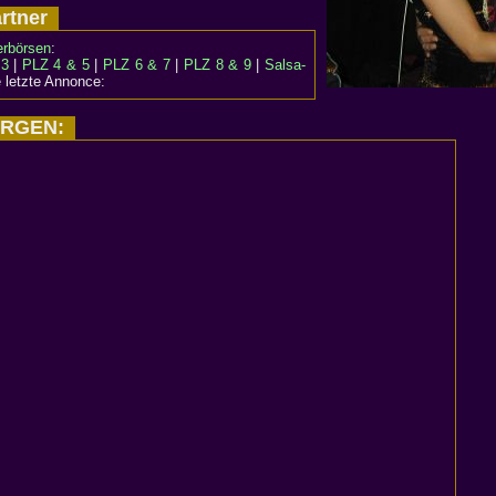
artner
erbörsen
:
 3
|
PLZ 4 & 5
|
PLZ 6 & 7
|
PLZ 8 & 9
|
Salsa-
 letzte Annonce:
MORGEN: