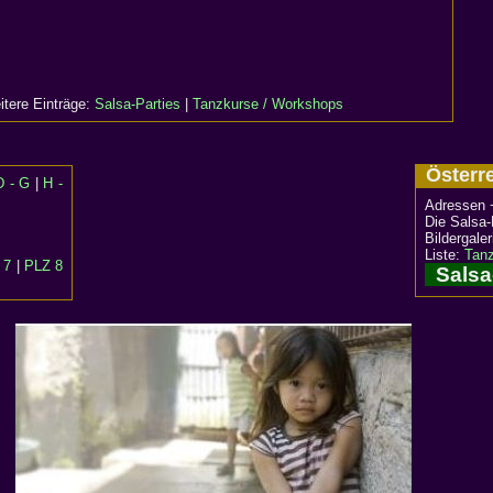
itere Einträge:
Salsa-Parties
|
Tanzkurse / Workshops
Öster
D - G
|
H -
Adressen 
Die Salsa-
Bildergale
Liste:
Tanz
 7
|
PLZ 8
Salsa