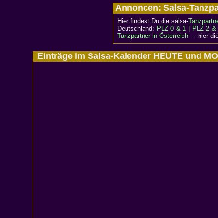
Annoncen: Salsa-Tanzp
Hier findest Du die salsa-
Tanzpartn
Deutschland:
PLZ 0 & 1
|
PLZ 2 &
Tanzpartner in Österreich
- hier die
Einträge im Salsa-Kalender HEUTE und 