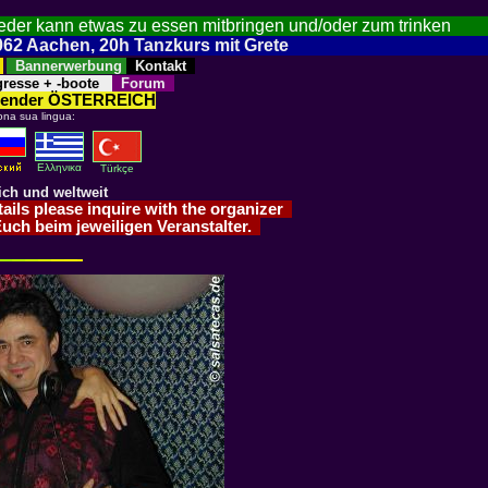
jeder kann etwas zu essen mitbringen und/oder zum trinken
52062 Aachen, 20h Tanzkurs mit Grete
n
Bannerwerbung
Kontakt
resse + -boote
Forum
alender ÖSTERREICH
ona sua lingua:
Eλληνικα
Türkçe
ich und weltweit
etails please inquire with the organizer
Euch beim jeweiligen Veranstalter.