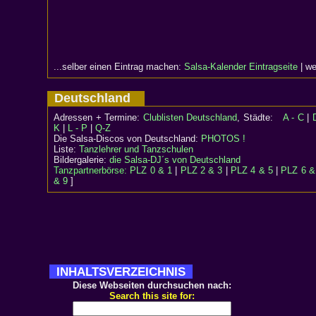
...selber einen Eintrag machen:
Salsa-Kalender Eintragseite
| we
Deutschland
Adressen + Termine:
Clublisten Deutschland
, Städte:
A - C
|
K
|
L - P
|
Q-Z
Die Salsa-Discos von Deutschland:
PHOTOS !
Liste:
Tanzlehrer und Tanzschulen
Bildergalerie:
die Salsa-DJ´s von Deutschland
Tanzpartnerbörse:
PLZ 0 & 1
|
PLZ 2 & 3
|
PLZ 4 & 5
|
PLZ 6 &
& 9
]
INHALTSVERZEICHNIS
Diese Webseiten durchsuchen nach:
Search this site for: