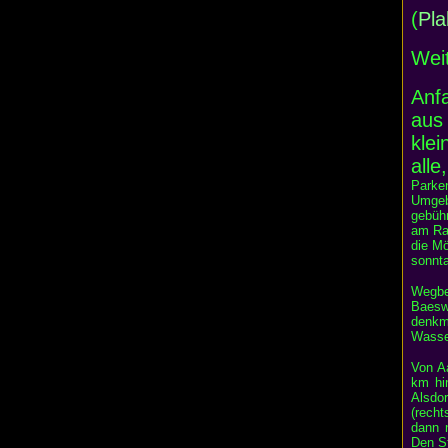
(
Pla
Wei
Anf
aus 
kle
all
Parken
Umgebu
gebühr
am Rat
die Mö
sonnta
Wegbe
Baesw
denkm
Wasse
Von A
km hi
Alsdo
(rech
dann n
Den S