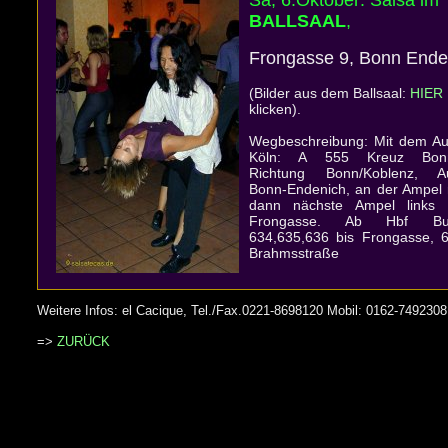
Sa, 6.Oktober: Salsa im
BALLSAAL
,
Frongasse 9, Bonn Ende
(Bilder aus dem Ballsaal:
HIER
klicken).
Wegbeschreibung: Mit dem Au
Köln: A 555 Kreuz Bonn
Richtung Bonn/Koblenz, Au
Bonn-Endenich, an der Ampel 
dann nächste Ampel links 
Frongasse. Ab Hbf Busl
634,635,636 bis Frongasse, 6
Brahmsstraße
Weitere Infos: el Cacique, Tel./Fax.0221-8698120 Mobil: 0162-749230
=>
ZURÜCK