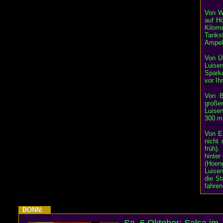
Von Wü
auf H
Kilom
Tankst
Ampel 
Von Ü
Luise
Sparka
vor I
Von B
große
Luise
300 m 
Von Es
nicht 
früh).
hinter
(Hoeng
Luise
die St
fahre
BONN: