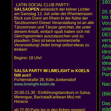
180
LATIN SOCIAL CLUB PARTY:
SALSAOPEN
anlässlich der kölner Lichter
20.
am Samstag 13. Juli unter der Rheinterrasen
Mit
Blick zum Dom! am Rhein In der Nähe der
Vor
Tanzbrunnen! Dieser Veranstaltung ist an alle
Tänzerinnen und Tänzer gerichtet, die unter
unt
diesem Anlaß, einfach spaß haben sich mit
DES
Gleichgesinnten auszutauschen und zu
ver
plaudern. Dies ist keine kommerzielle
Veranstaltung! Jeder bringt selbst etwas zu
Afro
trinken!
tänz
Sal
Beginn: 18 Uhr!
ide
Schw
SALSA PARTY IM LIMELIGHT in KOELN
Part
fällt aus!!
Fichtenstraße 28, Köln-Junkersdorf
Nac
www.limelight-koeln.de
20.00-21.30 : Einführungstanzkurs in Salsa,
(Bil
Merengue, Bachata(Karibean Mix) mit
Horacio
Das
städ
ab 22.00 Party bis in den frühen morgen!