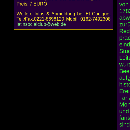
von
Preis: 7 EURO
1782
Weitere Infos & Anmeldung bei El Cacique,
abw
Tel./Fax.0221-8698120 Mobil: 0162-7492308
zur
latinsocialclub@web.de
Redo
prac
eind
Stu
Lei
wur
Bee
aufg
hist
Ere
Tan
Mon
und
fant
sind