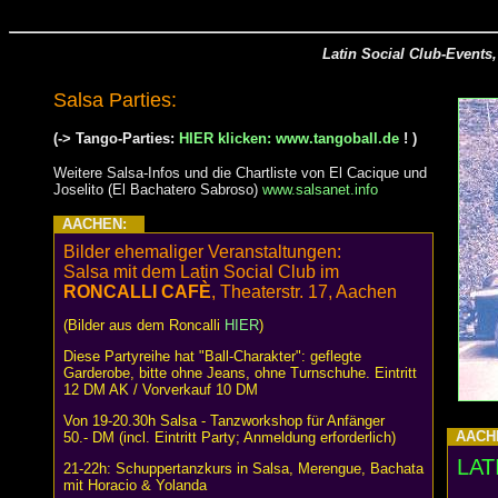
Latin Social Club-Event
Salsa Parties:
(-> Tango-Parties:
HIER klicken: www.tangoball.de
! )
Weitere Salsa-Infos und die Chartliste von El Cacique und
Joselito (El Bachatero Sabroso)
www.salsanet.info
AACHEN:
Bilder ehemaliger Veranstaltungen:
Salsa mit dem Latin Social Club im
RONCALLI CAFÈ
, Theaterstr. 17, Aachen
(Bilder aus dem Roncalli
HIER
)
Diese Partyreihe hat "Ball-Charakter": geflegte
Garderobe, bitte ohne Jeans, ohne Turnschuhe. Eintritt
12 DM AK / Vorverkauf 10 DM
Von 19-20.30h Salsa - Tanzworkshop für Anfänger
AAC
50.- DM (incl. Eintritt Party; Anmeldung erforderlich)
LAT
21-22h: Schuppertanzkurs in Salsa, Merengue, Bachata
mit Horacio & Yolanda