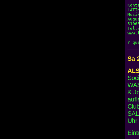
Konta
LATI
Musik
Augu
51065
Tel.
www.
Sa 
ALS
Soc
WAS
& Jo
aufl
Clu
SAL
Uhr 
Eint