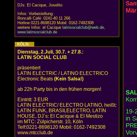
Sam
DJs: El Cacique, Joselito
Mär
Infos: Vorbestellung:
Roncalli Café: 0241-40 11 266
Hotline:0221-8698120 Mobil: 0162-7492308
weitere Infos: el Cacique
latinsocialclub@web.de
,
www.latinsocialclub.de
KÖLN:
Dienstag, 2.Juli, 30.7. + 27.8.:
LATIN SOCIAL CLUB
präsentiert
LATIN ELECTRIC / LATINO ELECTRICO
Electronic Beats
(Kein Salsa!)
ab 22h Party bis in den frühen morgen!
SAL
Kom
Eintritt: 3 EUR
LATIN ELECTRIC/ ELECTRO LATINO, heißt:
LATIN FUNK, BRASILELECTRO, LATIN
19-
HOUSE, DJ`s: El Cacique & El Mestizo
in 
im MTC: Zülpicherstr. 10, Köln
PREI
Telf:0221-8698120 Mobil: 0162-7492308
Vor
www.mtcclub.de