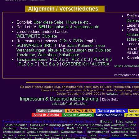
Allgemein / Verschiedenes
Stelle
Diskus
Editorial:
Über diese Seite, Hinweise etc..
Leser 
Das Letzte:
NEU
bei salsa.at & salsatecas.de
Gefällt
verschiedene andere Länder:
klicke
WELTWEITE Clubliste
schreib
Rezensionen / reviews:
CDs
&
DVDs
(engl.)
..oder
SCHWARZES BRETT:
Der
Salsa-Kalender: neue
hinzuf
Veranstaltungen, aktuelle Ergänzungen zur Clubliste;
MS I.E.)
Tanzkurse, Workshops,Salsaboote...
Kontak
Tanzpartnerbörse
:
PLZ 0 & 1
|
PLZ 2 & 3
|
PLZ 4 & 5
|
PLZ 6 & 7
|
PLZ 8 & 9
|
ÖSTERREICH / AUSTRIA
salsa1.de/mainz/
veröffentlichen /
No part of these pages (e.g. photographies, texts) may be used, reproduced, copied,
Diese Bilder sind urheberrechtlich geschützt. Jede Verwendung nur 
Design/Copyright © 1998-2001 by
salsa.at
- all rights re
Impressum & Datenschutzerklärung
|
Diese Seite:
salsa1.de/mainz/kuz.htm
Dance partners
Salsa-Calendar
NEW PICTURES
Salsa
Salsa in Austria
Salsa in Germany
Salsa worldwide
picture
Partnerseiten sowie weitere Online-Angebote auf diesen Servern:
Bachata
|
Salsa
:
salsa
.at
|
Salsa-Kalender
|
Salsa Clubs: dancing pictures of Austria, Germany and worldwide
|
Salsa
Hamburg
|
Salsa München
| - Weitere:
Radio 101
|
Thermography: Thermal images
/
Thermographie: Gebäudethermografie, Wärmekameras
|
Thermographie: Wärmebilder Ihres
Hauses
|
salsa Österreich: Wien Innsbruck..
| Chrissies
Salsa
Pages |
salsa
|
Webcam
Aachen Pontstrasse
|
Fotografie, Bilder
|
kostenloser Zähler - free counter