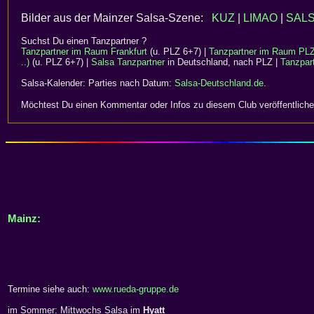
Bilder aus der Mainzer Salsa-Szene:
KUZ
|
LIMAO
|
SAL
Suchst Du einen Tanzpartner ?
Tanzpartner im Raum Frankfurt
(u. PLZ 6+7) |
Tanzpartner im Raum PLZ 
..)
(u. PLZ 6+7) |
Salsa Tanzpartner
in Deutschland, nach PLZ |
Tanzpart
Salsa-Kalender: Parties nach Datum:
Salsa-Deutschland.de
.
Möchtest Du einen Kommentar oder Infos zu diesem Club veröffentliche
Mainz:
Termine siehe auch:
www.rueda-gruppe.de
im Sommer: Mittwochs Salsa im
Hyatt