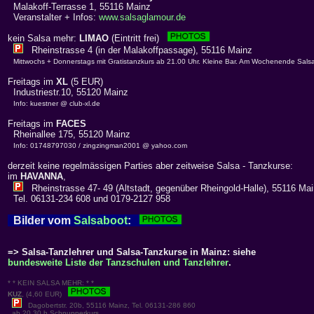
Malakoff-Terrasse 1, 55116 Mainz
Veranstalter + Infos:
www.salsaglamour.de
kein Salsa mehr:
LIMAO
(Eintritt frei)
Rheinstrasse 4 (in der Malakoffpassage), 55116 Mainz
Mittwochs + Donnerstags mit Gratistanzkurs ab 21.00 Uhr. Kleine Bar. Am Wochenende Sals
Freitags im
XL
(5 EUR)
Industriestr.10, 55120 Mainz
Info: kuestner @ club-xl.de
Freitags im
FACES
Rheinallee 175, 55120 Mainz
Info: 01748797030 / zingzingman2001 @ yahoo.com
derzeit keine regelmässigen Parties aber zeitweise Salsa - Tanzkurse:
im
HAVANNA
,
Rheinstrasse 47- 49 (Altstadt, gegenüber Rheingold-Halle), 55116 Ma
Tel. 06131-234 608 und 0179-2127 958
Bilder vom
Salsaboot
:
=> Salsa-Tanzlehrer und Salsa-Tanzkurse in Mainz: siehe
bundesweite Liste der Tanzschulen und Tanzlehrer
.
* * KEIN SALSA MEHR: * *
KUZ
, (4,60 EUR)
Dagobertstr. 20b, 55116 Mainz, Tel. 06131-286 860
ab 20.30 h Schnupperkurs