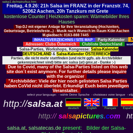
salsa1.de/mainz/kuz.htm
Freitag, 4.9.26: 21h Salsa im FRANZ in der Franzstr. 74,
52062 Aachen, 20h Tanzkurs mit Grete
kostenlose Counter
|
Heizkosten sparen: Wärmebilder Ihres
Hauses
Top-DJ mit eigener Anlage für Ihre Veranstaltung (Hochzeiten,
Geburtstage, Betriebsfeste...) - Musik nach Wunsch im Raum Köln Aachen
M.gladbach: 0163-888 7445
N
Party-Kalender
INHALTSVERZEICHNIS / SITE MAP
Adressen: Clubs Österreich
Clubliste Deutschland
wor
Salsa-Parties, Workshops, Kongresse:
Salsa-Kalender
DEUTSCHLAND
&
Salsa-Kalender ÖSTERREICH
Parties, die nicht mehr stattfinden (und nicht ggfs. als Archivbilder
gekennzeichnet sind) bitte an: salsa (at) gmx.at - Danke :-)
Due to Covid, many of the Salsa-Parties listed on this web
site don´t exist anymore. For further details please inquire
with the organizer
"Archivbilder: Viele der hier noch gelisteten Salsa Parties
haben CoVid nicht überlebt. Erkundigt Euch beim jeweiligen
Veranstalter.
select your language: - wähle Deine Sprache - choisissez votre langue - elija 
http://
salsa.at
deutsch
English
Français
Españo
http
://
s
a
l
s
a
p
i
c
t
u
r
e
s
.
c
o
m
htt
salsa.at
,
salsatecas.de
present: Bilder der Salsa-