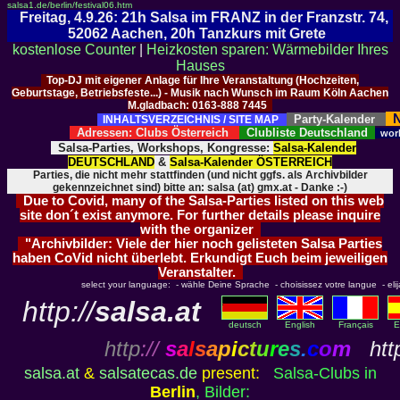
salsa1.de/berlin/festival06.htm
Freitag, 4.9.26: 21h Salsa im FRANZ in der Franzstr. 74,
52062 Aachen, 20h Tanzkurs mit Grete
kostenlose Counter
|
Heizkosten sparen: Wärmebilder Ihres
Hauses
Top-DJ mit eigener Anlage für Ihre Veranstaltung (Hochzeiten,
Geburtstage, Betriebsfeste...) - Musik nach Wunsch im Raum Köln Aachen
M.gladbach: 0163-888 7445
N
Party-Kalender
INHALTSVERZEICHNIS / SITE MAP
Adressen: Clubs Österreich
Clubliste Deutschland
wor
Salsa-Parties, Workshops, Kongresse:
Salsa-Kalender
DEUTSCHLAND
&
Salsa-Kalender ÖSTERREICH
Parties, die nicht mehr stattfinden (und nicht ggfs. als Archivbilder
gekennzeichnet sind) bitte an: salsa (at) gmx.at - Danke :-)
Due to Covid, many of the Salsa-Parties listed on this web
site don´t exist anymore. For further details please inquire
with the organizer
"Archivbilder: Viele der hier noch gelisteten Salsa Parties
haben CoVid nicht überlebt. Erkundigt Euch beim jeweiligen
Veranstalter.
select your language: - wähle Deine Sprache - choisissez votre langue - elija 
http://
salsa.at
deutsch
English
Français
E
http
://
s
a
l
s
a
p
i
c
t
u
r
e
s
.
c
o
m
http
salsa.at
&
salsatecas.de
present:
Salsa-Clubs in
Berlin
, Bilder: