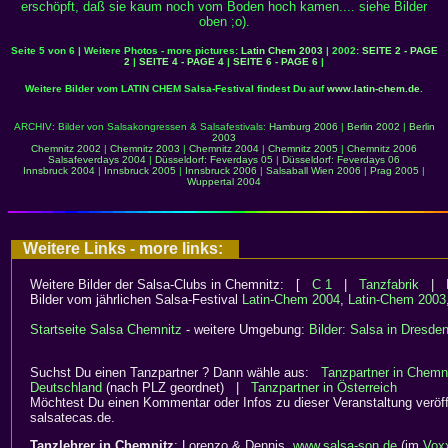
erschöpft, daß sie kaum noch vom Boden hoch kamen.... siehe Bilder
oben ;o).
Seite 5 von 6 | Weitere Photos - more pictures:
Latin Chem 2003
| 2002:
SEITE 2 - PAGE
2
|
SEITE 4 - PAGE 4
|
SEITE 6 - PAGE 6
|
Weitere Bilder vom LATIN CHEM Salsa-Festival findest Du auf
www.latin-chem.de
.
ARCHIV: Bilder von Salsakongressen & Salsafestivals:
Hamburg 2006
|
Berlin 2002
|
Berlin
2003
Chemnitz 2002
|
Chemnitz 2003
|
Chemnitz 2004
|
Chemnitz 2005
|
Chemnitz 2006
Salsafeverdays 2004
|
Düsseldorf: Feverdays 05
|
Düsseldorf: Feverdays 06
Innsbruck 2004
|
Innsbruck 2005
|
Innsbruck 2006
|
Salsaball Wien 2006
|
Prag 2005
|
Wuppertal 2004
Weitere Links - more links:
Weitere Bilder der Salsa-Clubs in Chemnitz: [
C 1
|
Tanzfabrik
|
Bilder vom jährlichen Salsa-Festival
Latin-Chem 2004
,
Latin-Chem 2003
Startseite Salsa Chemnitz
- weitere Umgebung:
Bilder: Salsa in Dresde
Suchst Du einen Tanzpartner ? Dann wähle aus:
Tanzpartner in Chemn
Deutschland
(nach PLZ geordnet) |
Tanzpartner in Österreich
Möchtest Du einen Kommentar oder Infos zu dieser Veranstaltung veröff
salsatecas.de.
Tanzlehrer in Chemnitz
: Lorenzo & Dennis,
www.salsa-son.de
(im
Vox