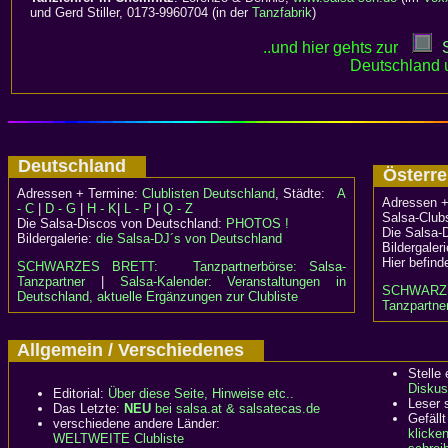
und Gerd Stiller, 0173-9960704 (in der
Tanzfabrik
)
..und hier gehts zur
Deutschland 
Deutschland
Österr
Adressen + Termine:
Clublisten Deutschland
, Städte:
A
Adressen +
- C
|
D - G
|
H - K
|
L - P
|
Q - Z
Salsa-Clubs
Die Salsa-Discos von Deutschland:
PHOTOS !
Die Salsa-
Bildergalerie:
die Salsa-DJ´s von Deutschland
Bildergaler
Hier befind
SCHWARZES BRETT:
Tanzpartnerbörse: Salsa-
Tanzpartner
|
Salsa-Kalender: Veranstaltungen in
SCHWARZ
Deutschland, aktuelle Ergänzungen zur Clubliste
Tanzpartner
Allgemein / Verschiedenes
Stelle
Diskus
Editorial:
Über diese Seite, Hinweise etc..
Leser 
Das Letzte:
NEU
bei salsa.at & salsatecas.de
Gefällt
verschiedene andere Länder:
klicke
WELTWEITE Clubliste