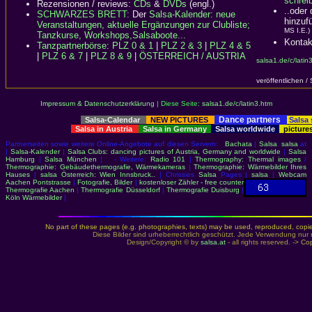
schreib
Rezensionen / reviews:
CDs
&
DVDs
(engl.)
..oder
SCHWARZES BRETT:
Der
Salsa-Kalender: neue
hinzuf
Veranstaltungen, aktuelle Ergänzungen zur Clubliste;
MS I.E.)
Tanzkurse, Workshops,Salsaboote...
Kontak
Tanzpartnerbörse
:
PLZ 0 & 1
|
PLZ 2 & 3
|
PLZ 4 & 5
|
PLZ 6 & 7
|
PLZ 8 & 9
|
ÖSTERREICH / AUSTRIA
salsa1.de/c/latin
veröffentlichen /
Impressum & Datenschutzerklärung
|
Diese Seite:
salsa1.de/c/latin3.htm
Dance partners
Salsa-Calendar
NEW PICTURES
Salsa
Salsa in Austria
Salsa in Germany
Salsa worldwide
picture
Partnerseiten sowie weitere Online-Angebote auf diesen Servern:
Bachata
|
Salsa
:
salsa
.at
|
Salsa-Kalender
|
Salsa Clubs: dancing pictures of Austria, Germany and worldwide
|
Salsa
Hamburg
|
Salsa München
| - Weitere:
Radio 101
|
Thermography: Thermal images
/
Thermographie: Gebäudethermografie, Wärmekameras
|
Thermographie: Wärmebilder Ihres
Hauses
|
salsa Österreich: Wien Innsbruck..
| Chrissies
Salsa
Pages |
salsa
|
Webcam
Aachen Pontstrasse
|
Fotografie, Bilder
|
kostenloser Zähler - free counter
Thermografie Aachen
|
Thermografie Düsseldorf
|
Thermografie Duisburg
|
Köln Wärmebilder
|
No part of these pages (e.g. photographies, texts) may be used, reproduced, copied,
Diese Bilder sind urheberrechtlich geschützt. Jede Verwendung nur 
Design/Copyright © by
salsa.at
- all rights reserved. ->
Cop