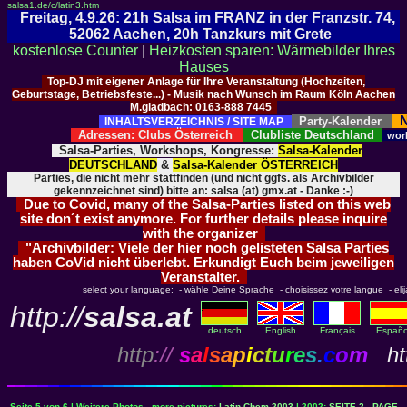
salsa1.de/c/latin3.htm
Freitag, 4.9.26: 21h Salsa im FRANZ in der Franzstr. 74,
52062 Aachen, 20h Tanzkurs mit Grete
kostenlose Counter
|
Heizkosten sparen: Wärmebilder Ihres
Hauses
Top-DJ mit eigener Anlage für Ihre Veranstaltung (Hochzeiten,
Geburtstage, Betriebsfeste...) - Musik nach Wunsch im Raum Köln Aachen
M.gladbach: 0163-888 7445
N
Party-Kalender
INHALTSVERZEICHNIS / SITE MAP
Adressen: Clubs Österreich
Clubliste Deutschland
wor
Salsa-Parties, Workshops, Kongresse:
Salsa-Kalender
DEUTSCHLAND
&
Salsa-Kalender ÖSTERREICH
Parties, die nicht mehr stattfinden (und nicht ggfs. als Archivbilder
gekennzeichnet sind) bitte an: salsa (at) gmx.at - Danke :-)
Due to Covid, many of the Salsa-Parties listed on this web
site don´t exist anymore. For further details please inquire
with the organizer
"Archivbilder: Viele der hier noch gelisteten Salsa Parties
haben CoVid nicht überlebt. Erkundigt Euch beim jeweiligen
Veranstalter.
select your language: - wähle Deine Sprache - choisissez votre langue - elija 
http://
salsa.at
deutsch
English
Français
Españo
http
://
s
a
l
s
a
p
i
c
t
u
r
e
s
.
c
o
m
htt
Seite 5 von 6 | Weitere Photos - more pictures:
Latin Chem 2003
| 2002:
SEITE 2 - PAGE