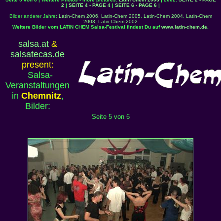
2
|
SEITE 4 - PAGE 4
|
SEITE 6 - PAGE 6
|
Bilder anderer Jahre:
Latin-Chem 2006
,
Latin-Chem 2005
,
Latin-Chem 2004
,
Latin-Chem
2003
,
Latin-Chem 2002
Weitere Bilder vom LATIN CHEM Salsa-Festival findest Du auf
www.latin-chem.de
.
salsa.at
&
salsatecas.de
present:
Salsa-
Veranstaltungen
in
Chemnitz
,
Bilder:
Seite 5 von 6