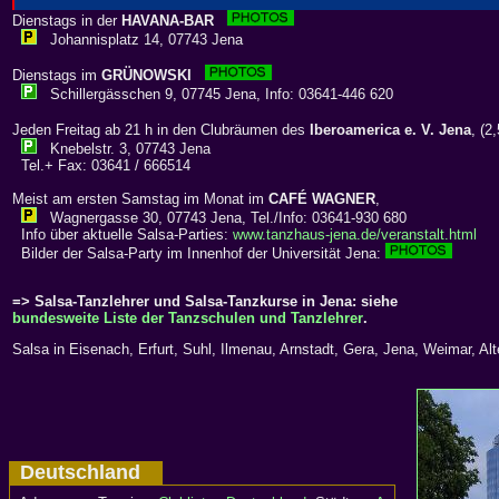
Dienstags in der
HAVANA-BAR
Johannisplatz 14, 07743 Jena
Dienstags im
GRÜNOWSKI
Schillergässchen 9, 07745 Jena, Info: 03641-446 620
Jeden Freitag ab 21 h in den Clubräumen des
Iberoamerica e. V. Jena
, (
Knebelstr. 3, 07743 Jena
Tel.+ Fax: 03641 / 666514
Meist am ersten Samstag im Monat im
CAFÉ WAGNER
,
Wagnergasse 30, 07743 Jena, Tel./Info: 03641-930 680
Info über aktuelle Salsa-Parties:
www.tanzhaus-jena.de/veranstalt.html
Bilder der Salsa-Party im Innenhof der Universität Jena:
=> Salsa-Tanzlehrer und Salsa-Tanzkurse in Jena: siehe
bundesweite Liste der Tanzschulen und Tanzlehrer
.
Salsa in Eisenach, Erfurt, Suhl, Ilmenau, Arnstadt, Gera, Jena, Weimar, 
Deutschland