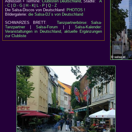
Adressen + Termine:
Clublisten Deutschland
, Städte:
A
- C
|
D - G
|
H - K
|
L - P
|
Q - Z
Die Salsa-Discos von Deutschland:
PHOTOS !
Bildergalerie:
die Salsa-DJ´s von Deutschland
SCHWARZES BRETT:
Tanzpartnerbörse: Salsa-
Tanzpartner
|
Salsa-Forum
| |
Salsa-Kalender:
Veranstaltungen in Deutschland, aktuelle Ergänzungen
zur Clubliste