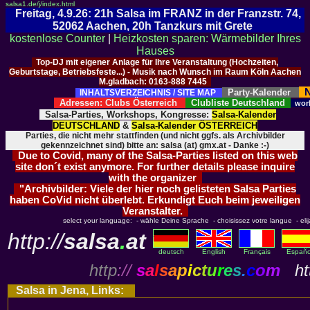
salsa1.de/j/index.html
Freitag, 4.9.26: 21h Salsa im FRANZ in der Franzstr. 74,
52062 Aachen, 20h Tanzkurs mit Grete
kostenlose Counter
|
Heizkosten sparen: Wärmebilder Ihres
Hauses
Top-DJ mit eigener Anlage für Ihre Veranstaltung (Hochzeiten,
Geburtstage, Betriebsfeste...) - Musik nach Wunsch im Raum Köln Aachen
M.gladbach: 0163-888 7445
N
Party-Kalender
INHALTSVERZEICHNIS / SITE MAP
Adressen: Clubs Österreich
Clubliste Deutschland
wor
Salsa-Parties, Workshops, Kongresse:
Salsa-Kalender
DEUTSCHLAND
&
Salsa-Kalender ÖSTERREICH
Parties, die nicht mehr stattfinden (und nicht ggfs. als Archivbilder
gekennzeichnet sind) bitte an: salsa (at) gmx.at - Danke :-)
Due to Covid, many of the Salsa-Parties listed on this web
site don´t exist anymore. For further details please inquire
with the organizer
"Archivbilder: Viele der hier noch gelisteten Salsa Parties
haben CoVid nicht überlebt. Erkundigt Euch beim jeweiligen
Veranstalter.
select your language: - wähle Deine Sprache - choisissez votre langue - elija 
http://
salsa
.
at
deutsch
English
Français
Españo
http
://
s
a
l
s
a
p
i
c
t
u
r
e
s
.
c
o
m
htt
Salsa in Jena, Links: