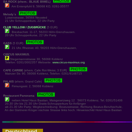
BA ROCK (ehem.: BLAUE BIWEL)
Am Entenpfuhl 9, 56068 KO, 0261-35577
Melody´s
Luisenstrasse, 56564 Neuwied
21 Uhr Schnupperkurs, 22 Uhr Party
CLUB YELLOW / ZUGBRÜCKE
(5 EUR)
Brexbachstr. 11-17, 56203 Höhr-Grenzhausen.
20 Uhr Schnupperkurse, 22 Uhr Party
GASS
(5 EUR)
21 Uhr, Rheinstr. 40, 56203 Höhr-Grenzhausen,
CIRCUS MAXIMUS
,
Stegemannstrasse 30, 56068 Koblenz
Telefon: 0261/3002357 Webseite:
www.circus-maximus.org
CAFE CARIBE
(ehem. Cafe Rot-Weiss; 3 EUR)
Mainzer Str. 90, 56068 Koblenz, Telefon: 0261/9148715
PALAIS
(ehem. Grand Cafe)
Firmungsstr. 2, 56068 Koblenz
Restaurant Panorama
neben Hotel Haus Bastian, Maisgesetzweg 12 56073 Koblenz, Tel. 0261/51406
20.30 Uhr bis 21.30 Uhr Gratis-Schnupperkurs für Anfänger
ab 21.30 Uhr Party;
Wegbeschreibung: Beatusstrasse, Richtung Beatus-Berufsschule,
An der Gärtnerei Krüger nächste Strasse links hoch. Hinweisschild Hotel Haus Bastian
Deutschland