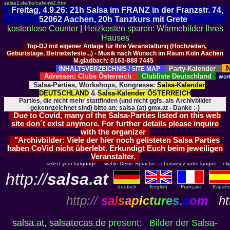
salsa1.de/ko/cafe-rw2.htm
Freitag, 4.9.26: 21h Salsa im FRANZ in der Franzstr. 74,
52062 Aachen, 20h Tanzkurs mit Grete
kostenlose Counter
|
Heizkosten sparen: Wärmebilder Ihres
Hauses
Top-DJ mit eigener Anlage für Ihre Veranstaltung (Hochzeiten,
Geburtstage, Betriebsfeste...) - Musik nach Wunsch im Raum Köln Aachen
M.gladbach: 0163-888 7445
N
Party-Kalender
INHALTSVERZEICHNIS / SITE MAP
Adressen: Clubs Österreich
Clubliste Deutschland
wor
Salsa-Parties, Workshops, Kongresse:
Salsa-Kalender
DEUTSCHLAND
&
Salsa-Kalender ÖSTERREICH
Parties, die nicht mehr stattfinden (und nicht ggfs. als Archivbilder
gekennzeichnet sind) bitte an: salsa (at) gmx.at - Danke :-)
Due to Covid, many of the Salsa-Parties listed on this web
site don´t exist anymore. For further details please inquire
with the organizer
"Archivbilder: Viele der hier noch gelisteten Salsa Parties
haben CoVid nicht überlebt. Erkundigt Euch beim jeweiligen
Veranstalter.
select your language: - wähle Deine Sprache - choisissez votre langue - elija 
http://
salsa
.
at
deutsch
English
Français
Españo
http
://
s
a
l
s
a
p
i
c
t
u
r
e
s
.
c
o
m
htt
salsa.at
,
salsatecas.de
present: Bilder der Salsa-