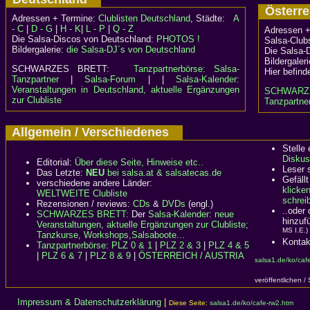
Österr
Adressen + Termine:
Clublisten Deutschland
, Städte:
A
- C
|
D - G
|
H - K
|
L - P
|
Q - Z
Adressen +
Die Salsa-Discos von Deutschland:
PHOTOS !
Salsa-Clubs
Bildergalerie:
die Salsa-DJ´s von Deutschland
Die Salsa-
Bildergaler
SCHWARZES BRETT:
Tanzpartnerbörse: Salsa-
Hier befind
Tanzpartner
|
Salsa-Forum
| |
Salsa-Kalender:
Veranstaltungen in Deutschland, aktuelle Ergänzungen
SCHWARZ
zur Clubliste
Tanzpartner
Allgemein / Verschiedenes
Stelle
Diskus
Editorial:
Über diese Seite, Hinweise etc..
Leser 
Das Letzte:
NEU
bei salsa.at & salsatecas.de
Gefällt
verschiedene andere Länder:
klicke
WELTWEITE Clubliste
schreib
Rezensionen / reviews:
CDs
&
DVDs
(engl.)
..oder
SCHWARZES BRETT:
Der
Salsa-Kalender: neue
hinzuf
Veranstaltungen, aktuelle Ergänzungen zur Clubliste;
MS I.E.)
Tanzkurse, Workshops,Salsaboote...
Kontak
Tanzpartnerbörse
:
PLZ 0 & 1
|
PLZ 2 & 3
|
PLZ 4 & 5
|
PLZ 6 & 7
|
PLZ 8 & 9
|
ÖSTERREICH / AUSTRIA
salsa1.de/ko/caf
veröffentlichen /
Impressum & Datenschutzerklärung
|
Diese Seite:
salsa1.de/ko/cafe-rw2.htm