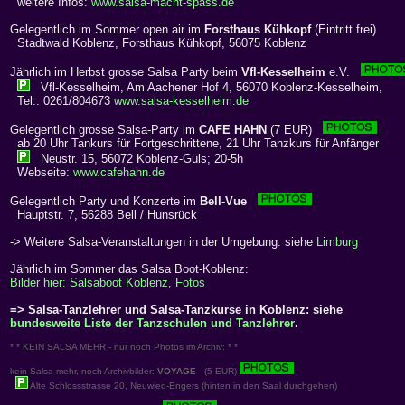
weitere Infos:
www.salsa-macht-spass.de
Gelegentlich im Sommer open air im
Forsthaus Kühkopf
(Eintritt frei)
Stadtwald Koblenz, Forsthaus Kühkopf, 56075 Koblenz
Jährlich im Herbst grosse Salsa Party beim
Vfl-Kesselheim
e.V.
Vfl-Kesselheim, Am Aachener Hof 4, 56070 Koblenz-Kesselheim,
Tel.: 0261/804673
www.salsa-kesselheim.de
Gelegentlich grosse Salsa-Party im
CAFE HAHN
(7 EUR)
ab 20 Uhr Tankurs für Fortgeschrittene, 21 Uhr Tanzkurs für Anfänger
Neustr. 15, 56072 Koblenz-Güls; 20-5h
Webseite:
www.cafehahn.de
Gelegentlich Party und Konzerte im
Bell-Vue
Hauptstr. 7, 56288 Bell / Hunsrück
-> Weitere Salsa-Veranstaltungen in der Umgebung: siehe
Limburg
Jährlich im Sommer das Salsa Boot-Koblenz:
Bilder hier: Salsaboot Koblenz, Fotos
=> Salsa-Tanzlehrer und Salsa-Tanzkurse in Koblenz: siehe
bundesweite Liste der Tanzschulen und Tanzlehrer
.
* * KEIN SALSA MEHR - nur noch Photos im Archiv: * *
kein Salsa mehr, noch Archivbilder:
VOYAGE
(5 EUR)
Alte Schlossstrasse 20, Neuwied-Engers (hinten in den Saal durchgehen)