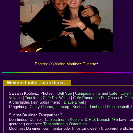
Photos: (c) Alaind Martinez Gutierrez
Weitere Links - more links:
Salsa in Koblenz, Photos:
Bell Vue
|
Campidano
|
Grand Cafe
|
Cafe H
Voyage
|
Taquitos
|
Cafe Rot-Weiss
|
Cafe Panorama
Die Gass (H.-Gren
Archivbilder, kein Salsa mehr:
Blaue Biwel
|
Umgebung:
Crazy Cactus, Limburg
|
Sudhaus, Limburg
|
Dippchesmill, 
Suchst Du einen Tanzpartner ?
Den findest Du hier:
Tanzpartner in Koblenz & PLZ-Bereich 4+5
bzw.
Ta
geordnet) oder hier:
Tanzpartner in Österreich
Möchtest Du einen Kommentar oder Infos zu diesem Club veröffentliche