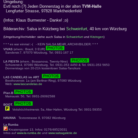
Umgebung:
Evtl noch (?) Jeden Donnerstag in der alten
TVM-Halle
Lengfurter Strasse, 97828 Marktheidenfeld
(Infos: Klaus Burmester - Danke! ;o)
Bilderarchiv: Salsa in Kützberg bei
Schweinfurt
, 40 km von Würzburg
(Umgebung/Archivbiler: siehe auch Salsa in
Schweinfurt
und
Kitzingen
)
* * * es war einmal :-( - KEIN SALSA MEHR, ARCHIVBILDER: * * *
VIVAS
(ehem.: Brazil, 3 EUR)
Sanderstr.7, 97070 Würzburg, Tel. 0931-167 17
LA FIESTA
(ehem.: Bossanova, Twenty-Nine)
Schürerstr.4, 97080 Würzburg, Tel. 0931-353 4450 & Tel. 0931-353 5653
Donnerstags von 20-21h kostenloser Salsa-Tanzkurs
LAS CANDELAS im ART
Beethovenstr. 1a (am Berliner Ring), 97080 Würzburg
Web:
www.lascandelas.de
Plan.B
Mainaustr. 50, Tel: 0931-26092588
BOOT
,
Veitshöchheimerstr. 5a, Alter Hafen, Würzburg Tel. 0931-59353
HAVANA
Textorstrasse 8, 97082 Würzburg
La Rumba
Kroatengasse 13, Infos: 0176/48523031
Infos auf
www.la-rumba.de
und
www.salsagalerie.de