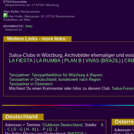
ETSV-Gaststätte
Mergentheimer str. 17 97082 Würzburg
Alter Keller
Randersacker
Alter Keller, Maingasse 10, 97236 Randersacker
Parkplätze am Main
BOOMBASTIC
,
(Bild)
Gerberstr.14
Weitere Links - more links:
Salsa-Clubs in Würzburg, Archivbilder ehemaliger und exis
LA FIESTA
|
LA RUMBA
|
PLAN B
|
VIVAS (BRAZIL)
|
CIN
Tanzpartner: Tanzpartberbörse für Würzburg & Bayern
.
Tanzpartner in Deutschland, bundesweit nach Region
Tanzpartner in Österreich
Möchtest Du einen Kommentar oder Infos zu diesem Club:
Salsa-Forum
Deutschland
Österr
Adressen + Termine:
Clublisten Deutschland
, Städte:
A
- C
|
D - G
|
H - K
|
L - P
|
Q - Z
Adressen +
Die Salsa-Discos von Deutschland:
PHOTOS !