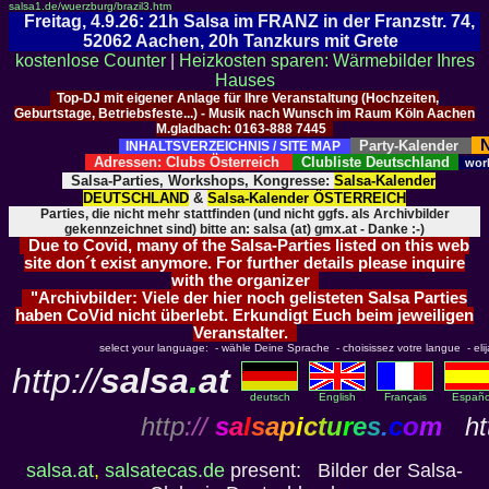
salsa1.de/wuerzburg/brazil3.htm
Freitag, 4.9.26: 21h Salsa im FRANZ in der Franzstr. 74,
52062 Aachen, 20h Tanzkurs mit Grete
kostenlose Counter
|
Heizkosten sparen: Wärmebilder Ihres
Hauses
Top-DJ mit eigener Anlage für Ihre Veranstaltung (Hochzeiten,
Geburtstage, Betriebsfeste...) - Musik nach Wunsch im Raum Köln Aachen
M.gladbach: 0163-888 7445
N
Party-Kalender
INHALTSVERZEICHNIS / SITE MAP
Adressen: Clubs Österreich
Clubliste Deutschland
wor
Salsa-Parties, Workshops, Kongresse:
Salsa-Kalender
DEUTSCHLAND
&
Salsa-Kalender ÖSTERREICH
Parties, die nicht mehr stattfinden (und nicht ggfs. als Archivbilder
gekennzeichnet sind) bitte an: salsa (at) gmx.at - Danke :-)
Due to Covid, many of the Salsa-Parties listed on this web
site don´t exist anymore. For further details please inquire
with the organizer
"Archivbilder: Viele der hier noch gelisteten Salsa Parties
haben CoVid nicht überlebt. Erkundigt Euch beim jeweiligen
Veranstalter.
select your language: - wähle Deine Sprache - choisissez votre langue - elija 
http://
salsa
.
at
deutsch
English
Français
Españo
http
://
s
a
l
s
a
p
i
c
t
u
r
e
s
.
c
o
m
htt
salsa.at
,
salsatecas.de
present: Bilder der Salsa-