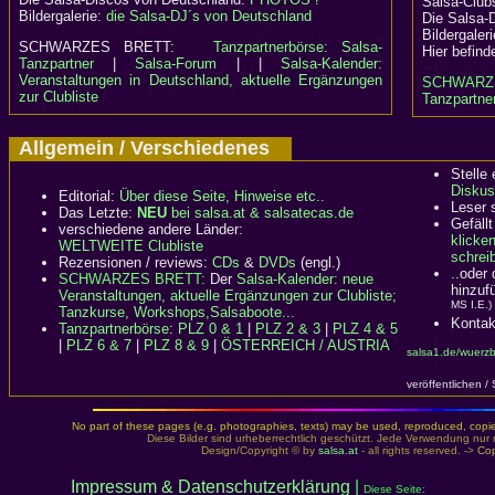
Salsa-Clubs
Bildergalerie:
die Salsa-DJ´s von Deutschland
Die Salsa-
Bildergaler
SCHWARZES BRETT:
Tanzpartnerbörse: Salsa-
Hier befind
Tanzpartner
|
Salsa-Forum
| |
Salsa-Kalender:
Veranstaltungen in Deutschland, aktuelle Ergänzungen
SCHWARZ
zur Clubliste
Tanzpartner
Allgemein / Verschiedenes
Stelle
Diskus
Editorial:
Über diese Seite, Hinweise etc..
Leser 
Das Letzte:
NEU
bei salsa.at & salsatecas.de
Gefällt
verschiedene andere Länder:
klicke
WELTWEITE Clubliste
schreib
Rezensionen / reviews:
CDs
&
DVDs
(engl.)
..oder
SCHWARZES BRETT:
Der
Salsa-Kalender: neue
hinzuf
Veranstaltungen, aktuelle Ergänzungen zur Clubliste;
MS I.E.)
Tanzkurse, Workshops,Salsaboote...
Kontak
Tanzpartnerbörse
:
PLZ 0 & 1
|
PLZ 2 & 3
|
PLZ 4 & 5
|
PLZ 6 & 7
|
PLZ 8 & 9
|
ÖSTERREICH / AUSTRIA
salsa1.de/wuerzb
veröffentlichen /
No part of these pages (e.g. photographies, texts) may be used, reproduced, copied,
Diese Bilder sind urheberrechtlich geschützt. Jede Verwendung nur 
Design/Copyright © by
salsa.at
- all rights reserved. ->
Cop
Impressum & Datenschutzerklärung
|
Diese Seite: