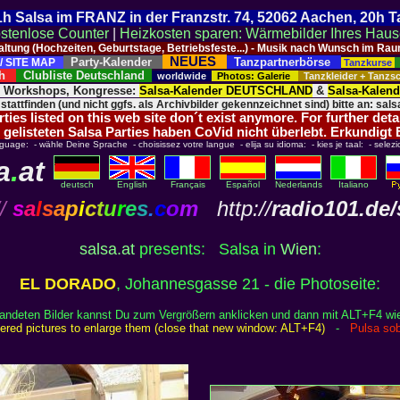
 21h Salsa im FRANZ in der Franzstr. 74, 52062 Aachen, 20h 
stenlose Counter
|
Heizkosten sparen: Wärmebilder Ihres Hau
taltung (Hochzeiten, Geburtstage, Betriebsfeste...) - Musik nach Wunsch im 
NEUES
Party-Kalender
Tanzpartnerbörse
/ SITE MAP
Tanzkurse
ich
Clubliste Deutschland
worldwide
Photos: Galerie
Tanzkleider + Tanz
, Workshops, Kongresse:
Salsa-Kalender DEUTSCHLAND
&
Salsa-Kalen
 stattfinden (und nicht ggfs. als Archivbilder gekennzeichnet sind) bitte an: salsa
ies listed on this web site don´t exist anymore. For further deta
 gelisteten Salsa Parties haben CoVid nicht überlebt. Erkundigt
nguage: - wähle Deine Sprache - choisissez votre langue - elija su idioma: - kies je taal: - selezi
a
.
at
deutsch
English
Français
Español
Nederlands
Italiano
/
s
a
l
s
a
p
i
c
t
u
r
e
s
.
c
o
m
http://
radio101.de/
salsa.at
presents: Salsa in
Wien
:
EL DORADO
, Johannesgasse 21 - die Photoseite:
randeten Bilder kannst Du zum Vergrößern anklicken und dann mit ALT+F4 wi
rdered pictures to enlarge them (close that new window: ALT+F4)
-
Pulsa sob