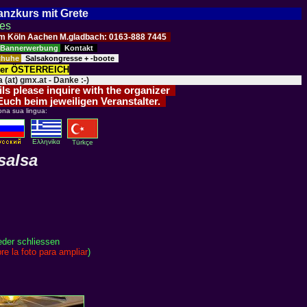
Tanzkurs mit Grete
ses
Raum Köln Aachen M.gladbach: 0163-888 7445
Bannerwerbung
Kontakt
schuhe
Salsakongresse + -boote
der ÖSTERREICH
 (at) gmx.at - Danke :-)
ils please inquire with the organizer
 Euch beim jeweiligen Veranstalter.
ona sua lingua:
Eλληvikα
Türkçe
salsa
eder schliessen
re la foto para ampliar
)