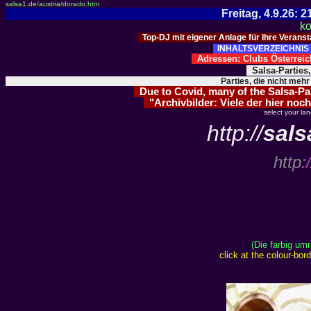
salsa1.de/austria/dorado.htm
Freitag, 4.9.26:
ko
Top-DJ mit eigener Anlage für Ihre Verans
INHALTSVERZEICHNIS 
Adressen: Clubs Österre
Salsa-Parties
Parties, die nicht mehr
Due to Covid, many of the Salsa-Part
"Archivbilder: Viele der hier noch
select your la
http://
sals
http
:/
(Die farbig um
click at the colour-bo