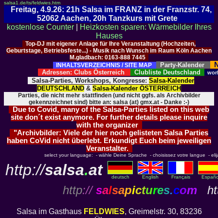
salsa1.de/ts/feldwies.htm
Freitag, 4.9.26: 21h Salsa im FRANZ in der Franzstr. 74,
52062 Aachen, 20h Tanzkurs mit Grete
kostenlose Counter
|
Heizkosten sparen: Wärmebilder Ihres
Hauses
Top-DJ mit eigener Anlage für Ihre Veranstaltung (Hochzeiten,
Geburtstage, Betriebsfeste...) - Musik nach Wunsch im Raum Köln Aachen
M.gladbach: 0163-888 7445
N
Party-Kalender
INHALTSVERZEICHNIS / SITE MAP
Adressen: Clubs Österreich
Clubliste Deutschland
wor
Salsa-Parties, Workshops, Kongresse:
Salsa-Kalender
DEUTSCHLAND
&
Salsa-Kalender ÖSTERREICH
Parties, die nicht mehr stattfinden (und nicht ggfs. als Archivbilder
gekennzeichnet sind) bitte an: salsa (at) gmx.at - Danke :-)
Due to Covid, many of the Salsa-Parties listed on this web
site don´t exist anymore. For further details please inquire
with the organizer
"Archivbilder: Viele der hier noch gelisteten Salsa Parties
haben CoVid nicht überlebt. Erkundigt Euch beim jeweiligen
Veranstalter.
select your language: - wähle Deine Sprache - choisissez votre langue - elija 
http://
salsa
.
at
deutsch
English
Français
Españo
http
://
s
a
l
s
a
p
i
c
t
u
r
e
s
.
c
o
m
htt
Salsa im Gasthaus
FELDWIES
, Greimelstr. 30, 83236