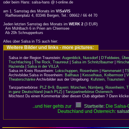
oder beim Hans: salsa-hans @ t-online.de
am 1. Samstag des Monats im
VISaVIS
Raiffeisenplatz 4, 83346 Bergen, Tel.: 08662 / 66 44 70
Jeden letzten Samstag des Monats im
WERK 2
(3 EUR)
Am Mühlbach 6 in Prien am Chiemsee
Ab 20h Schnupperkurs
Alles über Salsa in TS auch hier:
Weitere Bilder und links - more pictures:
Salsa in der Region Traunstein:
Augenblick, Nussdorf
|
D´Feldwies, Übe
Truchtlaching
|
The Rock, Traunreut
|
Salsa im Schnitzlbaumer
|
Hirsch
Hazienda
|
Salsa in der VILLA
Salsa im Kreis Rosenheim:
Lokschuppen, Rosenheim
|
Hammerwirt
|
TS
Archivbilder,Salsa in Rosenheim:
Ballhaus
|
Kesselhaus, Kolbermoor
|
V
Theaterschänke
Archivbilder aus der Umgebung:
Kufstein
,
Traunstein
Tanzpartnerbörse:
PLZ 8+9, Bayern: München, Nürnberg, Rosenheim, Tr
in ganz Deutschland (nach PLZ)
|
Tanzpartnerbörse Österreich
Möchtest Du einen Kommentar über diesen Club abgeben ? Dann klick
..und hier gehts zur
Startseite:
Die Salsa-C
Deutschland und Österreich:
salsa