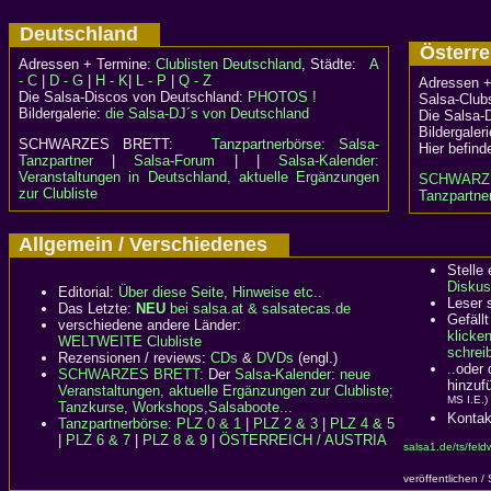
Deutschland
Österr
Adressen + Termine:
Clublisten Deutschland
, Städte:
A
- C
|
D - G
|
H - K
|
L - P
|
Q - Z
Adressen +
Die Salsa-Discos von Deutschland:
PHOTOS !
Salsa-Clubs
Bildergalerie:
die Salsa-DJ´s von Deutschland
Die Salsa-
Bildergaler
SCHWARZES BRETT:
Tanzpartnerbörse: Salsa-
Hier befind
Tanzpartner
|
Salsa-Forum
| |
Salsa-Kalender:
Veranstaltungen in Deutschland, aktuelle Ergänzungen
SCHWARZ
zur Clubliste
Tanzpartner
Allgemein / Verschiedenes
Stelle
Diskus
Editorial:
Über diese Seite, Hinweise etc..
Leser 
Das Letzte:
NEU
bei salsa.at & salsatecas.de
Gefällt
verschiedene andere Länder:
klicke
WELTWEITE Clubliste
schreib
Rezensionen / reviews:
CDs
&
DVDs
(engl.)
..oder
SCHWARZES BRETT:
Der
Salsa-Kalender: neue
hinzuf
Veranstaltungen, aktuelle Ergänzungen zur Clubliste;
MS I.E.)
Tanzkurse, Workshops,Salsaboote...
Kontak
Tanzpartnerbörse
:
PLZ 0 & 1
|
PLZ 2 & 3
|
PLZ 4 & 5
|
PLZ 6 & 7
|
PLZ 8 & 9
|
ÖSTERREICH / AUSTRIA
salsa1.de/ts/feld
veröffentlichen /