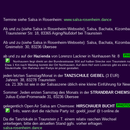
Termine siehe Salsa in Rosenheim:
www.salsa-rosenheim.dance
Ab und zu (siehe Salsa in Rosenheim-Webseite): Salsa, Bachata, Kizomba
Traunsteiner Str. 18, 83365 Aiging/Nußdorf bei Traunstein
Ab und zu (siehe Salsa in Rosenheim-Webseite): Salsa, Bachata, Kizomb
Greimelstr. 30, 83236 Übersee
ab und zu auf der
Hazienda
von Lorenzo Lackner in Nunhausen Nr. 8
Nunhausen liegt direkt an der Bundesstrasse 304 auf halber Strecke von Traunstein n
Etwa 1 Km nach Matzing kommt der Ort Nunhausen. Auf dem Hof vom Lorenzo gibt es eine c
Säulenhalle. Der Rahmen der Partys ist privat gestaltet.
jeden letzten Samstag/Monat in der
TANZSCHULE GIEBEL
(3 EUR)
Jahnstr. 38, 83278 Traunstein
ca. 21.30h ist wie in der Salsaszene üblich eine kleine Einführung für Ne
Sommer: Jeden ersten Samstag des Monats in der
STRANDBAR CHIEMS
Julius-Exter-Promenade 31, 83236 Übersee
gelegentlich Open Air Salsa am Chiemsee:
HIRSCHAUER BUCHT
Info, wann dort die nächste Party ist: goebl_josef @ t-online.de
Da die Tanzlokale in Traunstein z.T. einem relativ raschen Wechsel
unterliegen, bitte den aktuellen Stand ggfs. vorher erfragen:
salsa-rosenheim.dance