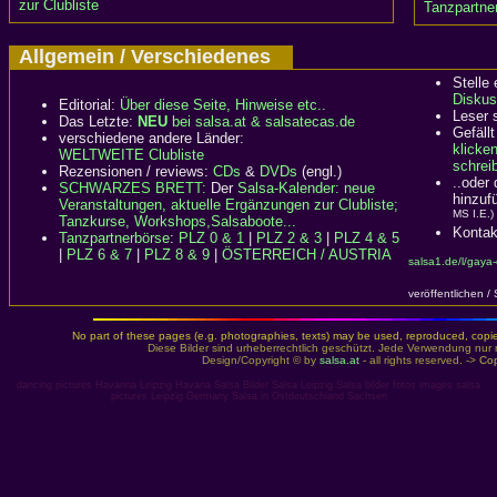
zur Clubliste
Tanzpartner
Allgemein / Verschiedenes
Stelle
Diskus
Editorial:
Über diese Seite, Hinweise etc..
Leser 
Das Letzte:
NEU
bei salsa.at & salsatecas.de
Gefällt
verschiedene andere Länder:
klicke
WELTWEITE Clubliste
schreib
Rezensionen / reviews:
CDs
&
DVDs
(engl.)
..oder
SCHWARZES BRETT:
Der
Salsa-Kalender: neue
hinzuf
Veranstaltungen, aktuelle Ergänzungen zur Clubliste;
MS I.E.)
Tanzkurse, Workshops,Salsaboote...
Kontak
Tanzpartnerbörse
:
PLZ 0 & 1
|
PLZ 2 & 3
|
PLZ 4 & 5
|
PLZ 6 & 7
|
PLZ 8 & 9
|
ÖSTERREICH / AUSTRIA
salsa1.de/l/gaya
veröffentlichen /
No part of these pages (e.g. photographies, texts) may be used, reproduced, copied,
Diese Bilder sind urheberrechtlich geschützt. Jede Verwendung nur 
Design/Copyright © by
salsa.at
- all rights reserved. ->
Cop
dancing pictures Havanna Leipzig Havana Salsa Bilder Salsa Leipzig Salsa bilder fotos images salsa
pictures Leipzig Germany Salsa in Ostdeutschland Sachsen