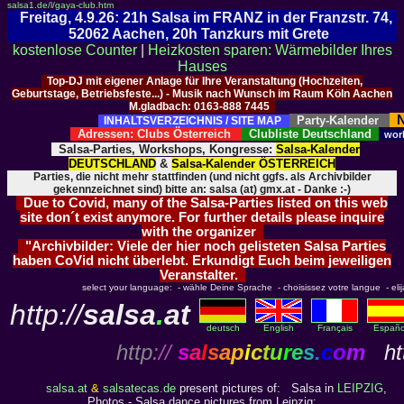
salsa1.de/l/gaya-club.htm
Freitag, 4.9.26: 21h Salsa im FRANZ in der Franzstr. 74,
52062 Aachen, 20h Tanzkurs mit Grete
kostenlose Counter
|
Heizkosten sparen: Wärmebilder Ihres
Hauses
Top-DJ mit eigener Anlage für Ihre Veranstaltung (Hochzeiten,
Geburtstage, Betriebsfeste...) - Musik nach Wunsch im Raum Köln Aachen
M.gladbach: 0163-888 7445
N
Party-Kalender
INHALTSVERZEICHNIS / SITE MAP
Adressen: Clubs Österreich
Clubliste Deutschland
wor
Salsa-Parties, Workshops, Kongresse:
Salsa-Kalender
DEUTSCHLAND
&
Salsa-Kalender ÖSTERREICH
Parties, die nicht mehr stattfinden (und nicht ggfs. als Archivbilder
gekennzeichnet sind) bitte an: salsa (at) gmx.at - Danke :-)
Due to Covid, many of the Salsa-Parties listed on this web
site don´t exist anymore. For further details please inquire
with the organizer
"Archivbilder: Viele der hier noch gelisteten Salsa Parties
haben CoVid nicht überlebt. Erkundigt Euch beim jeweiligen
Veranstalter.
select your language: - wähle Deine Sprache - choisissez votre langue - elija 
http://
salsa
.
at
deutsch
English
Français
Españo
http
://
s
a
l
s
a
p
i
c
t
u
r
e
s
.
c
o
m
htt
salsa.at
&
salsatecas.de
present pictures of: Salsa in
LEIPZIG
,
Photos - Salsa dance pictures from Leipzig: