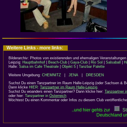
Weitere Links - more links:
Bilderarchiv: Photos von existierenden und ehemaligen Veranstaltungen 
Leipzig:
Hauptbahnhof
|
Beach-Club
|
Gaya-Club
|
Rio Sol
|
Salsaball
|
H
Halle:
Salsa im Cafe Theatrale
|
Objekt 5
|
Tanzbar Palette
Weitere Umgebung:
CHEMNITZ
|
JENA
|
DRESDEN
Suchst Du einen Tanzpartner im Raum Halle-Leipzig (oder Sachsen & Be
Dann klicke
HIER:
Tanzpartner im Raum Halle-Leipzig
.
Suchst Du woanders einen Tanzpartner? Dann klicke hier:
Tanzpartner 
oder hier:
Tanzpartner in
Österreich
Möchtest Du einen Kommentar oder Infos zu diesem Club veröffentliche
..und hier gehts zur
St
Deutschland un