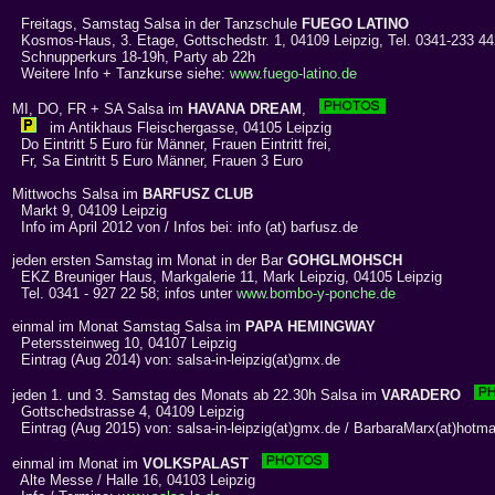
Freitags, Samstag Salsa in der Tanzschule
FUEGO LATINO
Kosmos-Haus, 3. Etage, Gottschedstr. 1, 04109 Leipzig, Tel. 0341-233 4
Schnupperkurs 18-19h, Party ab 22h
Weitere Info + Tanzkurse siehe:
www.fuego-latino.de
MI, DO, FR + SA Salsa im
HAVANA DREAM
,
im Antikhaus Fleischergasse, 04105 Leipzig
Do Eintritt 5 Euro für Männer, Frauen Eintritt frei,
Fr, Sa Eintritt 5 Euro Männer, Frauen 3 Euro
Mittwochs Salsa im
BARFUSZ CLUB
Markt 9, 04109 Leipzig
Info im April 2012 von / Infos bei: info (at) barfusz.de
jeden ersten Samstag im Monat in der Bar
GOHGLMOHSCH
EKZ Breuniger Haus, Markgalerie 11, Mark Leipzig, 04105 Leipzig
Tel. 0341 - 927 22 58; infos unter
www.bombo-y-ponche.de
einmal im Monat Samstag Salsa im
PAPA HEMINGWAY
Peterssteinweg 10, 04107 Leipzig
Eintrag (Aug 2014) von: salsa-in-leipzig(at)gmx.de
jeden 1. und 3. Samstag des Monats ab 22.30h Salsa im
VARADERO
Gottschedstrasse 4, 04109 Leipzig
Eintrag (Aug 2015) von: salsa-in-leipzig(at)gmx.de / BarbaraMarx(at)hotma
einmal im Monat im
VOLKSPALAST
Alte Messe / Halle 16, 04103 Leipzig