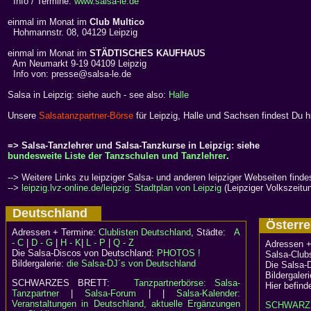
Info / Termine:
www.salsa-le.de
einmal im Monat im
Club Multico
Hohmannstr. 08, 04129 Leipzig
einmal im Monat im
STÄDTISCHES KAUFHAUS
Am Neumarkt 9-19 04109 Leipzig
Info von: presse@salsa-le.de
Salsa in Leipzig: siehe auch - see also:
Halle
Unsere
Salsatanzpartner-Börse
für Leipzig, Halle und Sachsen findest Du h
=> Salsa-Tanzlehrer und Salsa-Tanzkurse in Leipzig: siehe
bundesweite Liste der Tanzschulen und Tanzlehrer
.
--> Weitere Links zu leipziger Salsa- und anderen leipziger Webseiten finde
-->
leipzig.lvz-online.de/leipzig: Stadtplan von Leipzig
(Leipziger Volkszeitu
Deutschland
Österr
Adressen + Termine:
Clublisten Deutschland
, Städte:
A
- C
|
D - G
|
H - K
|
L - P
|
Q - Z
Adressen +
Die Salsa-Discos von Deutschland:
PHOTOS !
Salsa-Clubs
Bildergalerie:
die Salsa-DJ´s von Deutschland
Die Salsa-
Bildergaler
SCHWARZES BRETT:
Tanzpartnerbörse: Salsa-
Hier befind
Tanzpartner
|
Salsa-Forum
| |
Salsa-Kalender:
Veranstaltungen in Deutschland, aktuelle Ergänzungen
SCHWARZ