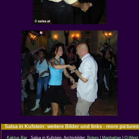
Salsa in Kufstein: weitere Bilder und links - more pictur
Kaktus Bar
Salsa in Kufstein, Archivbilder:
Bolero
|
Manhattan
|
Q-West