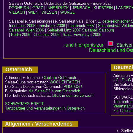
Salsa in Österreich: Bilder aus der Salsaszene - more pics:
DORNBIRN
|
GRAZ
|
INNSBRUCK
|
JENBACH
|
KUFSTEIN
|
LANDEC
VILLACH
|
WIEN
|
WIESEN
|
WÖRGL
Salsabälle, Salsakongresse, Salsafestivals, Bilder:
1. österreichischer
Innsbruck 2005
|
Innsbruck 2006
|
Innsbruck 2007
|
Salsafestival Velde
Salsaball Wien 2006
|
Salsaball Linz 2007
Salsaball Salzburg
|
Berlin 2006
|
Chemnitz 2006
|
Salsa Feverdays 2006
..und hier gehts zur
Startsei
Deutschland und Öst
Deuts
Österreich
Adressen +
Adressen + Termine:
Clubliste Österreich
- C
|
D - G
Salsa-Clubs sortiert nach
WOCHENTAGEN
Die Salsa-
Die Salsa-Discos von Österreich:
PHOTOS !
Bildergaler
Bildergalerie:
die Salsa-DJ´s von Österreich
Hier befindet sich salsa.at:
Blick in den Serverraum
SCHWA
Tanzpartne
SCHWARZES BRETT:
Veranstalt
Tanzpartner und Veranstaltungen in Österreich
zur Clublis
Allgemein / Verschiedenes
Stelle