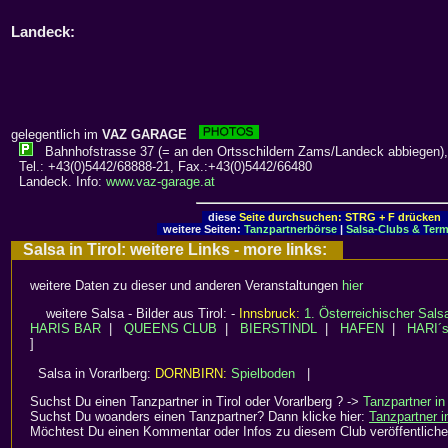
Landeck:
gelegentlich im
VAZ GARAGE
Bahnhofstrasse 37 (= an den Ortsschildern Zams/Landeck abbiegen)
Tel.: +43(0)5442/68888-21, Fax.:+43(0)5442/66480
Landeck. Info:
www.vaz-garage.at
diese
Seite durchsuchen: STRG + F drücken
-
weitere Seiten:
Tanzpartnerbörse
|
Salsa-Clubs & Term
Salsa in Tirol: weitere Links - more links:
weitere Daten zu dieser und anderen Veranstaltungen
hier
weitere Salsa - Bilder aus Tirol: -
Innsbruck:
1. Österreichischer Sal
HARIS BAR
|
QUEENS CLUB
|
BIERSTINDL
|
HAFEN
|
HARI´
]
Salsa in Vorarlberg:
DORNBIRN:
Spielboden
|
Suchst Du einen Tanzpartner in Tirol oder Vorarlberg ? ->
Tanzpartner in
Suchst Du woanders einen Tanzpartner? Dann klicke hier:
Tanzpartner 
Möchtest Du einen Kommentar oder Infos zu diesem Club veröffentliche