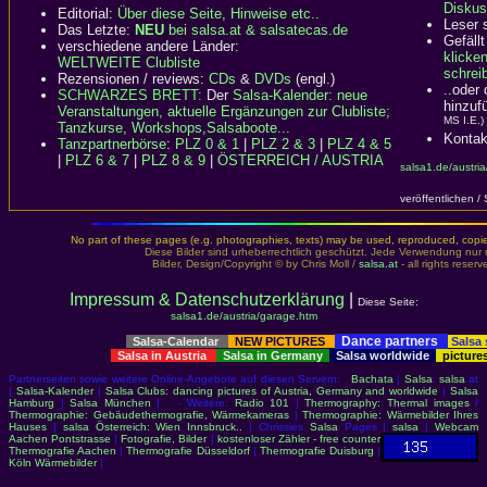
Diskus
Editorial:
Über diese Seite, Hinweise etc..
Leser 
Das Letzte:
NEU
bei salsa.at & salsatecas.de
Gefällt
verschiedene andere Länder:
klicke
WELTWEITE Clubliste
schreib
Rezensionen / reviews:
CDs
&
DVDs
(engl.)
..oder
SCHWARZES BRETT:
Der
Salsa-Kalender: neue
hinzuf
Veranstaltungen, aktuelle Ergänzungen zur Clubliste;
MS I.E.)
Tanzkurse, Workshops,Salsaboote...
Kontak
Tanzpartnerbörse
:
PLZ 0 & 1
|
PLZ 2 & 3
|
PLZ 4 & 5
|
PLZ 6 & 7
|
PLZ 8 & 9
|
ÖSTERREICH / AUSTRIA
salsa1.de/austri
veröffentlichen /
No part of these pages (e.g. photographies, texts) may be used, reproduced, copied,
Diese Bilder sind urheberrechtlich geschützt. Jede Verwendung nur 
Bilder, Design/Copyright © by Chris Moll /
salsa.at
- all rights reser
Impressum & Datenschutzerklärung
|
Diese Seite:
salsa1.de/austria/garage.htm
Dance partners
Salsa-Calendar
NEW PICTURES
Salsa
Salsa in Austria
Salsa in Germany
Salsa worldwide
picture
Partnerseiten sowie weitere Online-Angebote auf diesen Servern:
Bachata
|
Salsa
:
salsa
.at
|
Salsa-Kalender
|
Salsa Clubs: dancing pictures of Austria, Germany and worldwide
|
Salsa
Hamburg
|
Salsa München
| - Weitere:
Radio 101
|
Thermography: Thermal images
/
Thermographie: Gebäudethermografie, Wärmekameras
|
Thermographie: Wärmebilder Ihres
Hauses
|
salsa Österreich: Wien Innsbruck..
| Chrissies
Salsa
Pages |
salsa
|
Webcam
Aachen Pontstrasse
|
Fotografie, Bilder
|
kostenloser Zähler - free counter
Thermografie Aachen
|
Thermografie Düsseldorf
|
Thermografie Duisburg
|
Köln Wärmebilder
|