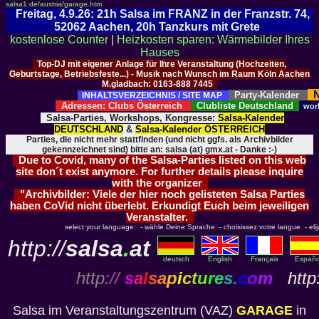
salsa1.de/austria/garage.htm
Freitag, 4.9.26: 21h Salsa im FRANZ in der Franzstr. 74,
52062 Aachen, 20h Tanzkurs mit Grete
kostenlose Counter
|
Heizkosten sparen: Wärmebilder Ihres
Hauses
Top-DJ mit eigener Anlage für Ihre Veranstaltung (Hochzeiten,
Geburtstage, Betriebsfeste...) - Musik nach Wunsch im Raum Köln Aachen
M.gladbach: 0163-888 7445
N
Party-Kalender
INHALTSVERZEICHNIS / SITE MAP
Adressen: Clubs Österreich
Clubliste Deutschland
wor
Salsa-Parties, Workshops, Kongresse:
Salsa-Kalender
DEUTSCHLAND
&
Salsa-Kalender ÖSTERREICH
Parties, die nicht mehr stattfinden (und nicht ggfs. als Archivbilder
gekennzeichnet sind) bitte an: salsa (at) gmx.at - Danke :-)
Due to Covid, many of the Salsa-Parties listed on this web
site don´t exist anymore. For further details please inquire
with the organizer
"Archivbilder: Viele der hier noch gelisteten Salsa Parties
haben CoVid nicht überlebt. Erkundigt Euch beim jeweiligen
Veranstalter.
select your language: - wähle Deine Sprache - choisissez votre langue - elija 
http://
salsa
.
at
deutsch
English
Français
Españo
http
://
s
a
l
s
a
p
i
c
t
u
r
e
s
.
c
o
m
http:
Salsa im Veranstaltungszentrum (VAZ)
GARAGE
in