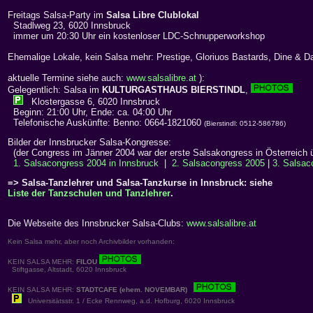
Freitags Salsa-Party im
Salsa Libre Clublokal
Stadlweg 23, 6020 Innsbruck
immer um 20:30 Uhr ein kostenloser LDC-Schnupperworkshop
Ehemalige Lokale, kein Salsa mehr: Prestige, Gloriuos Bastards, Dine & Da
aktuelle Termine siehe auch:
www.salsalibre.at
):
Gelegentlich: Salsa im
KULTURGASTHAUS BIERSTINDL
,
Klostergasse 6, 6020 Innsbruck
Beginn: 21:00 Uhr, Ende: ca. 04:00 Uhr
Telefonische Auskünfte: Benno: 0664-1821060
(Bierstindl: 0512-586786)
Bilder der Innsbrucker Salsa-Kongresse:
(der Congress im Jänner 2004 war der erste Salsakongress in Österreich 
1. Salsacongress 2004 in Innsbruck
|
2. Salsacongress 2005
|
3. Salsac
=> Salsa-Tanzlehrer und Salsa-Tanzkurse in Innsbruck: siehe
Liste der Tanzschulen und Tanzlehrer
.
Die Webseite des Innsbrucker Salsa-Clubs:
www.salsalibre.at
Kein Salsa mehr, aber noch Archivbilder vorhanden:
KEIN SALSA MEHR:
FILOU
Stiftgasse, Altstadt, 6020 Innsbruck
KEIN SALSA MEHR:
STADTCAFE (ehem. NOVEMBAR)
Universitätsstr. 1 / Ecke Rennweg, a.d. Hofburg, 6020 Innsbruck