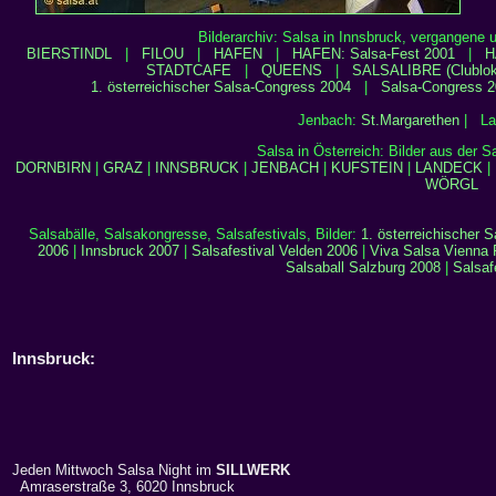
Bilderarchiv: Salsa in Innsbruck, vergangene 
BIERSTINDL
|
FILOU
|
HAFEN
|
HAFEN: Salsa-Fest 2001
|
H
STADTCAFE
|
QUEENS
|
SALSALIBRE (Clublok
1. österreichischer Salsa-Congress 2004
|
Salsa-Congress 2
Jenbach:
St.Margarethen
| La
Salsa in Österreich: Bilder aus der 
DORNBIRN
|
GRAZ
|
INNSBRUCK
|
JENBACH
|
KUFSTEIN
|
LANDECK
|
WÖRGL
Salsabälle, Salsakongresse, Salsafestivals, Bilder:
1. österreichischer 
2006
|
Innsbruck 2007
|
Salsafestival Velden 2006
|
Viva Salsa Vienna 
Salsaball Salzburg 2008
|
Salsaf
Innsbruck:
Jeden Mittwoch Salsa Night im
SILLWERK
Amraserstraße 3, 6020 Innsbruck