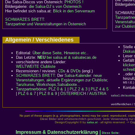
Die Salsa-Discos von Österreich:
PHOTOS !
Bildergaler
Bildergalerie:
die Salsa-DJ´s von Österreich
Hier befindet sich salsa.at:
Blick in den Serverraum
SCHWA
Tanzpartne
SCHWARZES BRETT:
Veranstalt
Tanzpartner und Veranstaltungen in Österreich
zur Clublis
Allgemein / Verschiedenes
Stelle
Diskus
Editorial:
Über diese Seite, Hinweise etc..
Leser 
Das Letzte:
NEU
bei salsa.at & salsatecas.de
Gefällt
verschiedene andere Länder:
klicke
WELTWEITE Clubliste
schreib
Rezensionen / reviews:
CDs
&
DVDs
(engl.)
..oder
SCHWARZES BRETT:
Der
Salsa-Kalender: neue
hinzuf
Veranstaltungen, aktuelle Ergänzungen zur Clubliste;
MS I.E.)
Tanzkurse, Workshops,Salsaboote...
Kontak
Tanzpartnerbörse
:
PLZ 0 & 1
|
PLZ 2 & 3
|
PLZ 4 & 5
|
PLZ 6 & 7
|
PLZ 8 & 9
|
ÖSTERREICH / AUSTRIA
salsa1.de/austri
veröffentlichen /
No part of these pages (e.g. photographies, texts) may be used, reproduced, copied,
Diese Bilder sind urheberrechtlich geschützt. Jede Verwendung nur 
Design/Copyright © by
salsa.at
- all rights reserved. ->
Cop
Impressum & Datenschutzerklärung
|
Diese Seite: