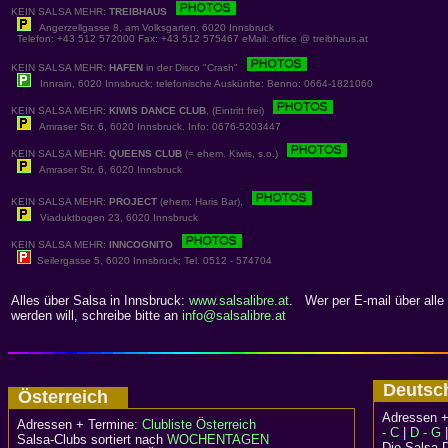
KEIN SALSA MEHR:
TREIBHAUS
Angerzellgasse 8, am Volksgarten, 6020 Innsbruck
Telefon: +43 512 572000 Fax: +43 512 575467 eMail: office @ treibhaus.at
KEIN SALSA MEHR:
HAFEN
in der Disco "Crash"
Innrain, 6020 Innsbruck; telefonische Auskünfte: Benno: 0664-1821060
KEIN SALSA MEHR:
KIWIS DANCE CLUB
, (Eintritt frei)
Amraser Str. 6, 6020 Innsbruck. Info: 0676-5203447
KEIN SALSA MEHR:
QUEENS CLUB
(= ehem. Kiwis, s.o.)
Amraser Str. 6, 6020 Innsbruck
KEIN SALSA MEHR:
PROJECT
(ehem: Haris Bar),
Viaduktbogen 23, 6020 Innsbruck
KEIN SALSA MEHR:
INNCOGNITO
Seilergasse 5, 6020 Innsbruck; Tel. 0512 - 574704
Alles über Salsa in Innsbruck:
www.salsalibre.at
. Wer per E-mail über alle 
werden will, schreibe bitte an
info@salsalibre.at
Deuts
Österreich
Adressen +
Adressen + Termine:
Clubliste Österreich
- C
|
D - G
Salsa-Clubs sortiert nach
WOCHENTAGEN
Die Salsa-