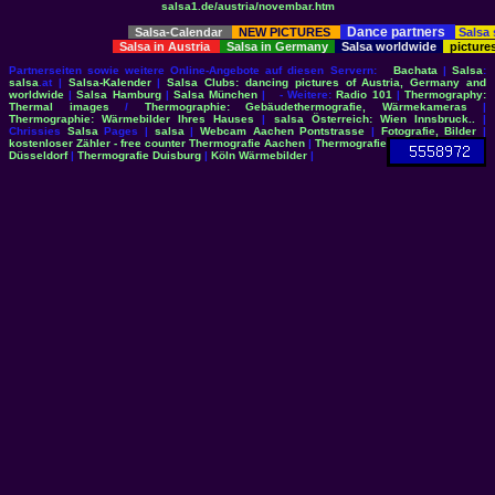
salsa1.de/austria/novembar.htm
Dance partners
Salsa-Calendar
NEW PICTURES
Salsa
Salsa in Austria
Salsa in Germany
Salsa worldwide
picture
Partnerseiten sowie weitere Online-Angebote auf diesen Servern:
Bachata
|
Salsa
:
salsa
.at |
Salsa-Kalender
|
Salsa Clubs: dancing pictures of Austria, Germany and
worldwide
|
Salsa Hamburg
|
Salsa München
| - Weitere:
Radio 101
|
Thermography:
Thermal images
/
Thermographie: Gebäudethermografie, Wärmekameras
|
Thermographie: Wärmebilder Ihres Hauses
|
salsa Österreich: Wien Innsbruck..
|
Chrissies
Salsa
Pages |
salsa
|
Webcam Aachen Pontstrasse
|
Fotografie, Bilder
|
kostenloser Zähler - free counter
Thermografie Aachen
|
Thermografie
Düsseldorf
|
Thermografie Duisburg
|
Köln Wärmebilder
|