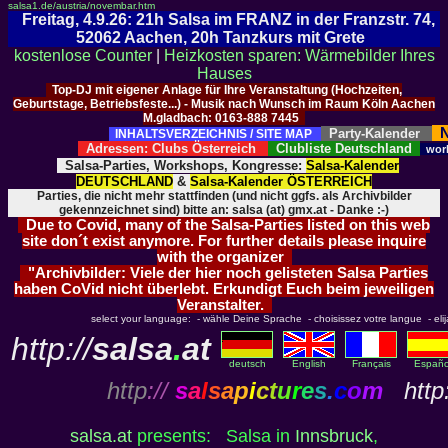
salsa1.de/austria/novembar.htm
Freitag, 4.9.26: 21h Salsa im FRANZ in der Franzstr. 74,
52062 Aachen, 20h Tanzkurs mit Grete
kostenlose Counter
|
Heizkosten sparen: Wärmebilder Ihres
Hauses
Top-DJ mit eigener Anlage für Ihre Veranstaltung (Hochzeiten,
Geburtstage, Betriebsfeste...) - Musik nach Wunsch im Raum Köln Aachen
M.gladbach: 0163-888 7445
N
Party-Kalender
INHALTSVERZEICHNIS / SITE MAP
Adressen: Clubs Österreich
Clubliste Deutschland
wor
Salsa-Parties, Workshops, Kongresse:
Salsa-Kalender
DEUTSCHLAND
&
Salsa-Kalender ÖSTERREICH
Parties, die nicht mehr stattfinden (und nicht ggfs. als Archivbilder
gekennzeichnet sind) bitte an: salsa (at) gmx.at - Danke :-)
Due to Covid, many of the Salsa-Parties listed on this web
site don´t exist anymore. For further details please inquire
with the organizer
"Archivbilder: Viele der hier noch gelisteten Salsa Parties
haben CoVid nicht überlebt. Erkundigt Euch beim jeweiligen
Veranstalter.
select your language: - wähle Deine Sprache - choisissez votre langue - elija 
http://
salsa
.
at
deutsch
English
Français
Españo
http
://
s
a
l
s
a
p
i
c
t
u
r
e
s
.
c
o
m
http:
salsa.at
presents: Salsa in
Innsbruck
,