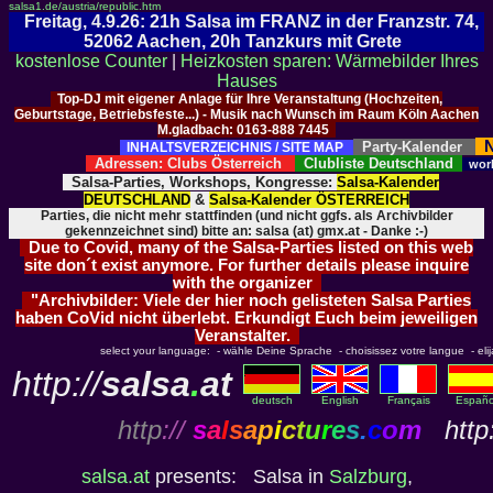
salsa1.de/austria/republic.htm
Freitag, 4.9.26: 21h Salsa im FRANZ in der Franzstr. 74,
52062 Aachen, 20h Tanzkurs mit Grete
kostenlose Counter
|
Heizkosten sparen: Wärmebilder Ihres
Hauses
Top-DJ mit eigener Anlage für Ihre Veranstaltung (Hochzeiten,
Geburtstage, Betriebsfeste...) - Musik nach Wunsch im Raum Köln Aachen
M.gladbach: 0163-888 7445
N
Party-Kalender
INHALTSVERZEICHNIS / SITE MAP
Adressen: Clubs Österreich
Clubliste Deutschland
wor
Salsa-Parties, Workshops, Kongresse:
Salsa-Kalender
DEUTSCHLAND
&
Salsa-Kalender ÖSTERREICH
Parties, die nicht mehr stattfinden (und nicht ggfs. als Archivbilder
gekennzeichnet sind) bitte an: salsa (at) gmx.at - Danke :-)
Due to Covid, many of the Salsa-Parties listed on this web
site don´t exist anymore. For further details please inquire
with the organizer
"Archivbilder: Viele der hier noch gelisteten Salsa Parties
haben CoVid nicht überlebt. Erkundigt Euch beim jeweiligen
Veranstalter.
select your language: - wähle Deine Sprache - choisissez votre langue - elija 
http://
salsa
.
at
deutsch
English
Français
Españo
http
://
s
a
l
s
a
p
i
c
t
u
r
e
s
.
c
o
m
http:
salsa.at
presents: Salsa in
Salzburg
,