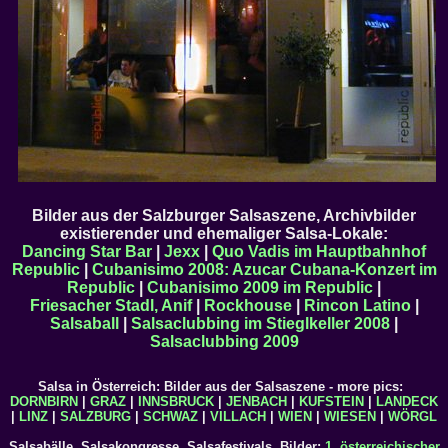
Bilder aus der Salzburger Salsaszene, Archivbilder
existierender und ehemaliger Salsa-Lokale:
Dancing Star Bar
|
Jexx
|
Quo Vadis im Hauptbahnhof
Republic
|
Cubanisimo 2008: Azucar Cubana-Konzert im
Republic
|
Cubanisimo 2009 im Republic
|
Friesacher Stadl, Anif
|
Rockhouse
|
Rincon Latino
|
Salsaball
|
Salsaclubbing im Stieglkeller 2008
|
Salsaclubbing 2009
Salsa in Österreich: Bilder aus der Salsaszene - more pics:
DORNBIRN
|
GRAZ
|
INNSBRUCK
|
JENBACH
|
KUFSTEIN
|
LANDECK
|
LINZ
|
SALZBURG
|
SCHWAZ
|
VILLACH
|
WIEN
|
WIESEN
|
WÖRGL
Salsabälle, Salsakongresse, Salsafestivals, Bilder:
1. österreichischer