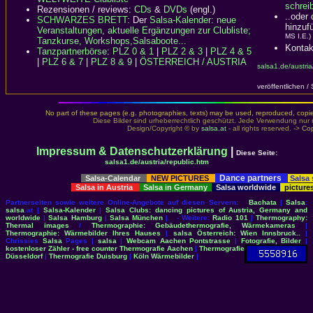
schreib
Rezensionen / reviews:
CDs
&
DVDs
(engl.)
..oder
SCHWARZES BRETT:
Der
Salsa-Kalender: neue
hinzuf
Veranstaltungen, aktuelle Ergänzungen zur Clubliste;
MS I.E.)
Tanzkurse, Workshops,Salsaboote...
Kontak
Tanzpartnerbörse
:
PLZ 0 & 1
|
PLZ 2 & 3
|
PLZ 4 & 5
|
PLZ 6 & 7
|
PLZ 8 & 9
|
ÖSTERREICH / AUSTRIA
salsa1.de/austria
veröffentlichen /
No part of these pages (e.g. photographies, texts) may be used, reproduced, copied,
Diese Bilder sind urheberrechtlich geschützt. Jede Verwendung nur 
Design/Copyright © by
salsa.at
- all rights reserved. ->
Cop
Impressum & Datenschutzerklärung
|
Diese Seite:
salsa1.de/austria/republic.htm
Dance partners
Salsa-Calendar
NEW PICTURES
Salsa
Salsa in Austria
Salsa in Germany
Salsa worldwide
picture
Partnerseiten sowie weitere Online-Angebote auf diesen Servern:
Bachata
|
Salsa
:
salsa
.at |
Salsa-Kalender
|
Salsa Clubs: dancing pictures of Austria, Germany and
worldwide
|
Salsa Hamburg
|
Salsa München
| - Weitere:
Radio 101
|
Thermography:
Thermal images
/
Thermographie: Gebäudethermografie, Wärmekameras
|
Thermographie: Wärmebilder Ihres Hauses
|
salsa Österreich: Wien Innsbruck..
|
Chrissies
Salsa
Pages |
salsa
|
Webcam Aachen Pontstrasse
|
Fotografie, Bilder
|
kostenloser Zähler - free counter
Thermografie Aachen
|
Thermografie
Düsseldorf
|
Thermografie Duisburg
|
Köln Wärmebilder
|