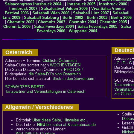
Salsacongress Innsbruck 2004
| |
Innsbruck 2005
|
Innsbruck 2006
|
Innsbruck 2007
|
Salsafestival Velden 2006
|
Viva Salsa Vienna
Festival 2006
|
Salsaball Wien 2006
|
Salsaball Linz 2007
|
Salsaball
Linz 2009
|
Salsaball Salzburg
|
Berlin 2002
|
Berlin 2003
|
Berlin 2006
|
Chemnitz 2002
|
Chemnitz 2003
|
Chemnitz 2004
|
Chemnitz 2005
|
Chemnitz 2006
|
Salsa Feverdays 2004
|
Salsa Feverdays 2005
|
Salsa
Feverdays 2006
|
Wuppertal 2004
Deuts
Österreich
Adressen +
Adressen + Termine:
Clubliste Österreich
- C
|
D - G
Salsa-Clubs sortiert nach
WOCHENTAGEN
Die Salsa-
Die Salsa-Discos von Österreich:
PHOTOS !
Bildergaler
Bildergalerie:
die Salsa-DJ´s von Österreich
Hier befindet sich salsa.at:
Blick in den Serverraum
SCHWA
Tanzpartne
SCHWARZES BRETT:
Veranstalt
Tanzpartner und Veranstaltungen in Österreich
zur Clublis
Allgemein / Verschiedenes
Stelle
Diskus
Editorial:
Über diese Seite, Hinweise etc..
Leser 
Das Letzte:
NEU
bei salsa.at & salsatecas.de
Gefällt
verschiedene andere Länder:
klicke
WELTWEITE Clubliste