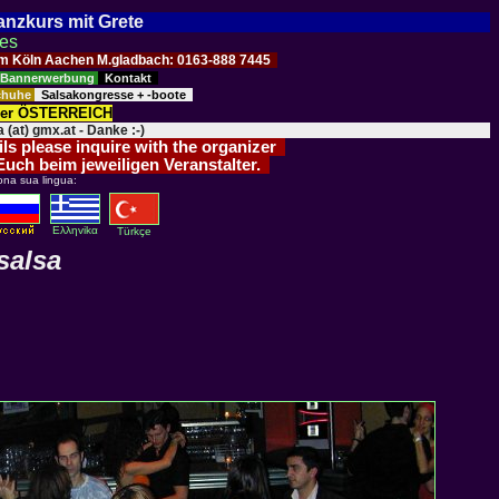
Tanzkurs mit Grete
ses
Raum Köln Aachen M.gladbach: 0163-888 7445
Bannerwerbung
Kontakt
schuhe
Salsakongresse + -boote
der ÖSTERREICH
 (at) gmx.at - Danke :-)
ils please inquire with the organizer
 Euch beim jeweiligen Veranstalter.
ona sua lingua:
Eλληvikα
Türkçe
salsa