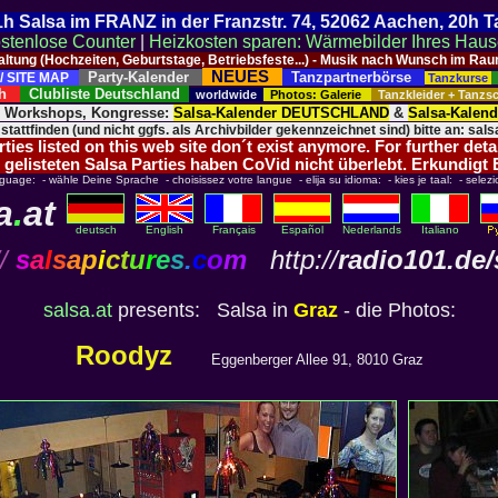
 21h Salsa im FRANZ in der Franzstr. 74, 52062 Aachen, 20h 
stenlose Counter
|
Heizkosten sparen: Wärmebilder Ihres Hau
taltung (Hochzeiten, Geburtstage, Betriebsfeste...) - Musik nach Wunsch im 
NEUES
Party-Kalender
Tanzpartnerbörse
/ SITE MAP
Tanzkurse
ich
Clubliste Deutschland
worldwide
Photos: Galerie
Tanzkleider + Tanz
, Workshops, Kongresse:
Salsa-Kalender DEUTSCHLAND
&
Salsa-Kalen
 stattfinden (und nicht ggfs. als Archivbilder gekennzeichnet sind) bitte an: salsa
ies listed on this web site don´t exist anymore. For further deta
 gelisteten Salsa Parties haben CoVid nicht überlebt. Erkundigt
nguage: - wähle Deine Sprache - choisissez votre langue - elija su idioma: - kies je taal: - selezi
a
.
at
deutsch
English
Français
Español
Nederlands
Italiano
/
s
a
l
s
a
p
i
c
t
u
r
e
s
.
c
o
m
http://
radio101.de/
salsa.at
presents: Salsa in
Graz
- die Photos:
Roodyz
Eggenberger Allee 91, 8010 Graz