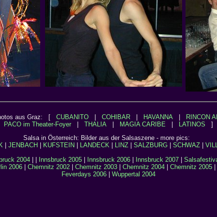
hotos aus Graz: [
CUBANITO
|
COHIBAR
|
HAVANNA
|
RINCON A
PACO im Theater-Foyer
|
THALIA
|
MAGIA CARIBE
|
LATINOS
]
Salsa in Österreich: Bilder aus der Salsaszene - more pics:
K
|
JENBACH
|
KUFSTEIN
|
LANDECK
|
LINZ
|
SALZBURG
|
SCHWAZ
|
VIL
bruck 2004
| |
Innsbruck 2005
|
Innsbruck 2006
|
Innsbruck 2007
|
Salsafestiv
lin 2006
|
Chemnitz 2002
|
Chemnitz 2003
|
Chemnitz 2004
|
Chemnitz 2005
Feverdays 2006
|
Wuppertal 2004