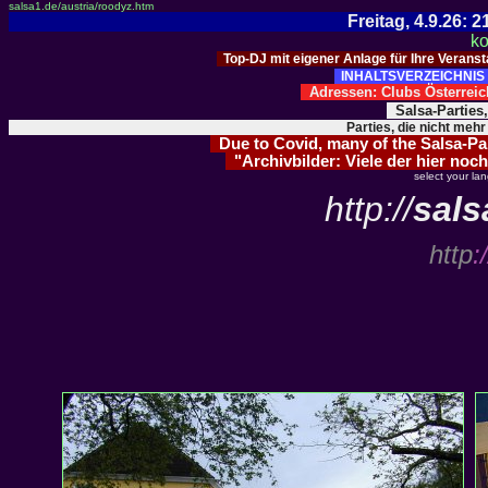
salsa1.de/austria/roodyz.htm
Freitag, 4.9.26:
ko
Top-DJ mit eigener Anlage für Ihre Verans
INHALTSVERZEICHNIS 
Adressen: Clubs Österre
Salsa-Parties
Parties, die nicht mehr
Due to Covid, many of the Salsa-Part
"Archivbilder: Viele der hier noch
select your la
http://
sals
http
:/