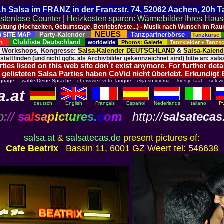
 21h Salsa im FRANZ in der Franzstr. 74, 52062 Aachen, 20h 
stenlose Counter
|
Heizkosten sparen: Wärmebilder Ihres Hau
taltung (Hochzeiten, Geburtstage, Betriebsfeste...) - Musik nach Wunsch im 
NEUES
Party-Kalender
Tanzpartnerbörse
/ SITE MAP
Tanzkurse
ich
Clubliste Deutschland
worldwide
Photos: Galerie
Tanzkleider + Tanz
, Workshops, Kongresse:
Salsa-Kalender DEUTSCHLAND
&
Salsa-Kalen
 stattfinden (und nicht ggfs. als Archivbilder gekennzeichnet sind) bitte an: salsa
ies listed on this web site don´t exist anymore. For further deta
 gelisteten Salsa Parties haben CoVid nicht überlebt. Erkundigt
nguage: - wähle Deine Sprache - choisissez votre langue - elija su idioma: - kies je taal: - selezi
a.at
deutsch
English
Français
Español
Nederlands
Italiano
p
://
s
a
l
s
a
p
i
c
t
u
r
e
s
.
c
o
m
http://
salsatecas
salsa.at
&
salsatecas.de
present pictures of:
Cafe Beatrix
Bassin 11, 6001 GZ Weert tel: 546638