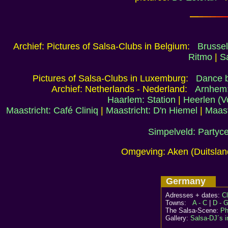
Archief: Pictures of Salsa-Clubs in Belgium:
Brussel
Ritmo
|
Sa
Pictures of Salsa-Clubs in Luxemburg:
Dance b
Archief: Netherlands - Nederland:
Arnhem:
Haarlem: Station
|
Heerlen (V
Maastricht: Café Cliniq
|
Maastricht: D'n Hiemel
|
Maast
Simpelveld: Partyce
Omgeving: Aken (Duitslan
Germany
Adresses + dates:
C
Towns:
A - C
|
D - 
The Salsa-Scene:
Ph
Gallery:
Salsa-DJ´s 