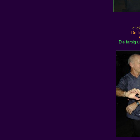
clic
De f
Die farbig 