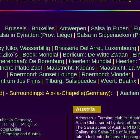
 - Brussels - Bruxelles
|
Antwerpen
|
Salsa in Eupen
|
Eu
lsa in Eynatten (Prov. Liége)
|
Salsa in Sippenaeken (Pr
y Niko, Wasserbillig
|
Brasserie Del Arret, Luxembourg
 Ziko´s
|
Beek: Mondial
|
Berlicum: De Witte Zwaan
|
Ei
oerendaal): De Borenburg
|
Heerlen: Mundial
|
Heerlen: 
richt: Platte Zaol
|
Maastricht: Kadans
|
Maastricht: La 
|
Roermond: Sunset Lounge
|
Roermond: Vlonder
|
ntrum Jos Frijns
|
Tilburg: Salsipuedes
|
Weert: Beatrix
d) - Surroundings: Aix-la-Chapelle(Germany): [
Aachen 
Austria
Adressen + Termine:
club list Austr
lub lists Germany
,
Salsa-Clubs sorted by
days of the
G
|
H - K
|
L - P
|
Q - Z
The Salsa scene of Austria:
PHOTO
otographies
Gallery:
the Salsa-DJ´s of Austria
in Germany and Austria
take a look into
the server housing 