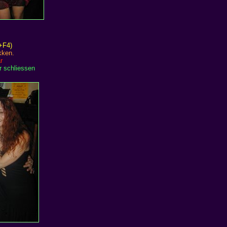
T+F4)
kken.
r
r schliessen