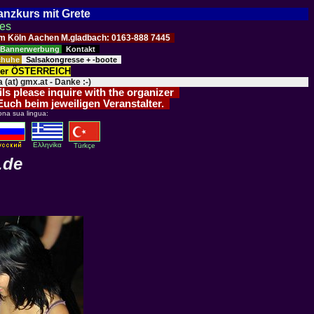
Tanzkurs mit Grete
ses
Raum Köln Aachen M.gladbach: 0163-888 7445
Bannerwerbung
Kontakt
schuhe
Salsakongresse + -boote
der ÖSTERREICH
 (at) gmx.at - Danke :-)
ils please inquire with the organizer
 Euch beim jeweiligen Veranstalter.
ona sua lingua:
Eλληvikα
Türkçe
.de