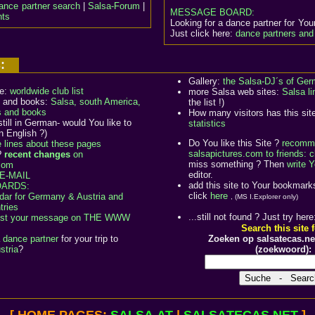
ance partner search
|
Salsa-Forum
|
MESSAGE BOARD:
nts
Looking for a dance partner for Your
Just click here:
dance partners and 
us:
Gallery:
the Salsa-DJ´s of Ge
de:
worldwide club list
more Salsa web sites:
Salsa li
 and books:
Salsa, south America,
the list !)
s and books
How many visitors has this sit
still in German- would You like to
statistics
n English ?)
Do You like this Site ?
recomm
lines about these pages
salsapictures.com to friends: c
?
recent changes
on
miss something ? Then
write 
.com
editor.
E-MAIL
add this site to Your bookmark
ARDS:
click
here
dar for Germany & Austria and
, (MS I.Explorer only)
tries
...still not found ? Just try here
ost your message on THE WWW
Search this site f
a
dance partner
for your trip to
Zoeken op salsatecas.net
stria
?
(zoekwoord):