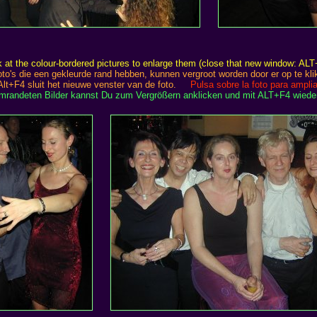
k at the colour-bordered pictures to enlarge them (close that new window: AL
oto's die een gekleurde rand hebben, kunnen vergroot worden door er op te kli
Alt+F4 sluit het nieuwe venster van de foto.
Pulsa sobre la foto para amplia
umrandeten Bilder kannst Du zum Vergrößern anklicken und mit ALT+F4 wiede