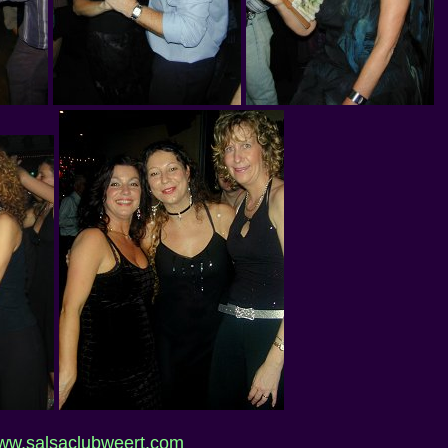
ww.salsaclubweert.com