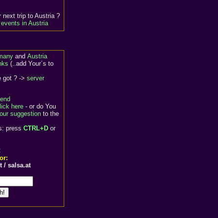
 next trip to Austria ?
events in Austria
rmany
and
Austria
nks
(..add Your´s to
e got ? ->
server
end
lick here
- or do You
Your suggestion
to the
s: press
CTRL+D
or
:
or:
 / salsa.at