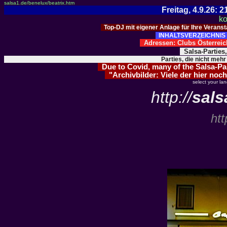
salsa1.de/benelux/beatrix.htm
Freitag, 4.9.26:
ko
Top-DJ mit eigener Anlage für Ihre Verans
INHALTSVERZEICHNIS 
Adressen: Clubs Österre
Salsa-Parties
Parties, die nicht mehr
Due to Covid, many of the Salsa-Part
"Archivbilder: Viele der hier noch
select your la
http://
sals
htt