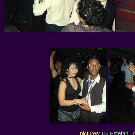
pictures:
DJ Estefan
- 