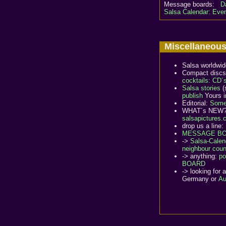
Message boards:
D
Salsa Calendar: Eve
Miscellaneo
Salsa worldwi
Compact discs
cocktails: CD´
Salsa stories
(
publish
Yours i
Editorial:
Some 
WHAT´s NEW
salsapictures
drop us a line:
MESSAGE BO
->
Salsa-Calen
neighbour coun
-> anything:
p
BOARD
-> looking for 
Germany or
Au