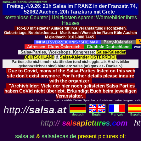
salsa1.de/benelux/vlonder.htm
Freitag, 4.9.26: 21h Salsa im FRANZ in der Franzstr. 74,
52062 Aachen, 20h Tanzkurs mit Grete
kostenlose Counter
|
Heizkosten sparen: Wärmebilder Ihres
Hauses
Top-DJ mit eigener Anlage für Ihre Veranstaltung (Hochzeiten,
Geburtstage, Betriebsfeste...) - Musik nach Wunsch im Raum Köln Aachen
M.gladbach: 0163-888 7445
N
Party-Kalender
INHALTSVERZEICHNIS / SITE MAP
Adressen: Clubs Österreich
Clubliste Deutschland
wor
Salsa-Parties, Workshops, Kongresse:
Salsa-Kalender
DEUTSCHLAND
&
Salsa-Kalender ÖSTERREICH
Parties, die nicht mehr stattfinden (und nicht ggfs. als Archivbilder
gekennzeichnet sind) bitte an: salsa (at) gmx.at - Danke :-)
Due to Covid, many of the Salsa-Parties listed on this web
site don´t exist anymore. For further details please inquire
with the organizer
"Archivbilder: Viele der hier noch gelisteten Salsa Parties
haben CoVid nicht überlebt. Erkundigt Euch beim jeweiligen
Veranstalter.
select your language: - wähle Deine Sprache - choisissez votre langue - elija 
http://
salsa.at
deutsch
English
Français
Españo
http
://
s
a
l
s
a
p
i
c
t
u
r
e
s
.
c
o
m
htt
salsa.at
&
salsatecas.de
present pictures of: