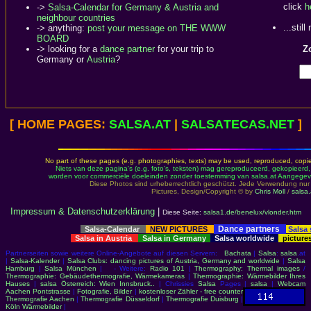
click
h
->
Salsa-Calendar for Germany & Austria and
neighbour countries
...stil
-> anything:
post your message on THE WWW
BOARD
-> looking for a
dance partner
for your trip to
Zo
Germany or
Austria
?
[ HOME PAGES:
SALSA
.AT
|
SALSA
TECAS.NET
]
No part of these pages (e.g. photographies, texts) may be used, reproduced, copied,
Niets van deze pagina's (e.g. foto's, teksten) mag gereproduceerd, gekopieerd
worden voor commerciële doeleinden zonder toestemming van salsa.at Aangegeve
Diese Photos sind urheberrechtlich geschützt. Jede Verwendung n
Pictures, Design/Copyright © by
Chris Moll
/
salsa.
Impressum & Datenschutzerklärung
|
Diese Seite:
salsa1.de/benelux/vlonder.htm
Dance partners
Salsa-Calendar
NEW PICTURES
Salsa
Salsa in Austria
Salsa in Germany
Salsa worldwide
picture
Partnerseiten sowie weitere Online-Angebote auf diesen Servern:
Bachata
|
Salsa
:
salsa
.at
|
Salsa-Kalender
|
Salsa Clubs: dancing pictures of Austria, Germany and worldwide
|
Salsa
Hamburg
|
Salsa München
| - Weitere:
Radio 101
|
Thermography: Thermal images
/
Thermographie: Gebäudethermografie, Wärmekameras
|
Thermographie: Wärmebilder Ihres
Hauses
|
salsa Österreich: Wien Innsbruck..
| Chrissies
Salsa
Pages |
salsa
|
Webcam
Aachen Pontstrasse
|
Fotografie, Bilder
|
kostenloser Zähler - free counter
Thermografie Aachen
|
Thermografie Düsseldorf
|
Thermografie Duisburg
|
Köln Wärmebilder
|