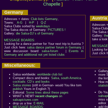
Chapelle
]
Germany
Austr
Adresses + dates:
Club lists Germany
,
Towns:
A-G
|
H-P
|
Q-Z
Adressen +
Salsa Clubs sorted by
weekdays
Salsa-Club
The Salsa discos of Germany:
PICTURES !
The Salsa 
Gallery:
die Salsa-DJ´s of Germany
Gallery:
th
take a look
MESSAGE BOARDS:
Looking for a dance partner for Your next trip to Austria ?
MESSAGE
Just click here:
salsa dance partner forum in Germany
|
Looking for
www discussion board:
salsa-forum
|
Events in
Just click 
Germany and additional not yet listed clubs
Miscellaneous:
Galler
Salsa worldwide:
worldwide club list
more S
Compact discs and books:
Salsa, south America,
the list
cocktails: CD´s and books
How ma
Salsa stories
(still in German- would You like tom
statist
publish
Yours in English ?)
Do You
Editorial:
Some lines about these pages
salsapi
WHAT´s NEW?
recent changes
on
miss s
salsapictures.com
editor.
drop us a line:
E-MAIL
add th
MESSAGE BOARDS: