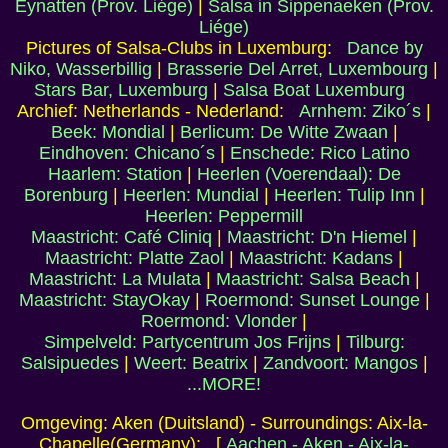
Eynatten (Prov. Liége)
|
Salsa in Sippenaeken (Prov.
Liége)
Pictures of Salsa-Clubs in Luxemburg:
Dance by
Niko, Wasserbillig
|
Brasserie Del Arret, Luxembourg
|
Stars Bar, Luxemburg
|
Salsa Boat Luxemburg
Archief: Netherlands - Nederland:
Arnhem: Ziko´s
|
Beek: Mondial
|
Berlicum: De Witte Zwaan
|
Eindhoven: Chicano´s
|
Enschede: Rico Latino
Haarlem: Station
|
Heerlen (Voerendaal): De
Borenburg
|
Heerlen: Mundial
|
Heerlen: Tulip Inn
|
Heerlen: Peppermill
Maastricht: Café Cliniq
|
Maastricht: D'n Hiemel
|
Maastricht: Platte Zaol
|
Maastricht: Kadans
|
Maastricht: La Mulata
|
Maastricht: Salsa Beach
|
Maastricht: StayOkay
|
Roermond: Sunset Lounge
|
Roermond: Vlonder
|
Simpelveld: Partycentrum Jos Frijns
|
Tilburg:
Salsipuedes
|
Weert: Beatrix
|
Zandvoort: Mangos
|
...MORE!
Omgeving: Aken (Duitsland) - Surroundings: Aix-la-
Chapelle(Germany): [
Aachen - Aken - Aix-la-