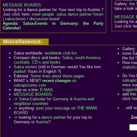
Gallery:
the 
MESSAGE BOARDS:
take a look 
Looking for a dance partner for Your next trip to Austria ?
Just click here:
meet people: salsa dance partner forum
MESSAGE 
|
salsa-forum / discussion board
Looking for a
Agenda: Salsa-Events in Germany: the Party
Just click h
Calendar!
Miscellaneous:
Gallery
Salsa worldwide:
worldwide club list
more Sa
Compact discs and books:
Salsa, south America,
the list !
cocktails: CD´s and books
How many
Salsa stories
(still in German- would You like tom
statistic
publish
Yours in English ?)
Do You l
Editorial:
Some lines about these pages
salsapic
WHAT´s NEW?
recent changes
on
miss so
salsapictures.com
suggest
drop us a line:
E-MAIL
add this
MESSAGE BOARDS:
click
he
->
Salsa-Calendar for Germany & Austria and
neighbour countries
...still 
-> anything:
post your message on THE WWW
BOARD
-> looking for a
dance partner
for your trip to
Zoe
Germany or
Austria
?