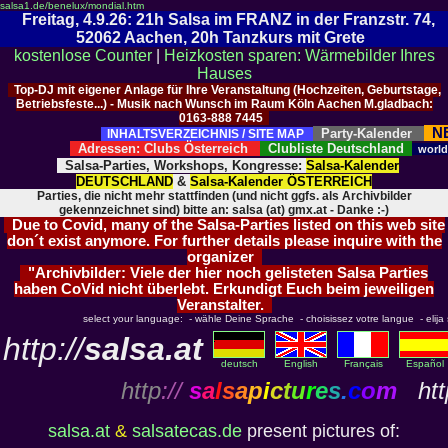
salsa1.de/benelux/mondial.htm
Freitag, 4.9.26: 21h Salsa im FRANZ in der Franzstr. 74,
52062 Aachen, 20h Tanzkurs mit Grete
kostenlose Counter
|
Heizkosten sparen: Wärmebilder Ihres
Hauses
Top-DJ mit eigener Anlage für Ihre Veranstaltung (Hochzeiten, Geburtstage,
Betriebsfeste...) - Musik nach Wunsch im Raum Köln Aachen M.gladbach:
0163-888 7445
N
Party-Kalender
INHALTSVERZEICHNIS / SITE MAP
Adressen: Clubs Österreich
Clubliste Deutschland
worl
Salsa-Parties, Workshops, Kongresse:
Salsa-Kalender
DEUTSCHLAND
&
Salsa-Kalender ÖSTERREICH
Parties, die nicht mehr stattfinden (und nicht ggfs. als Archivbilder
gekennzeichnet sind) bitte an: salsa (at) gmx.at - Danke :-)
Due to Covid, many of the Salsa-Parties listed on this web site
don´t exist anymore. For further details please inquire with the
organizer
"Archivbilder: Viele der hier noch gelisteten Salsa Parties
haben CoVid nicht überlebt. Erkundigt Euch beim jeweiligen
Veranstalter.
select your language: - wähle Deine Sprache - choisissez votre langue - elija s
http://
salsa.at
deutsch
English
Français
Español
http
://
s
a
l
s
a
p
i
c
t
u
r
e
s
.
c
o
m
http
salsa.at
&
salsatecas.de
present pictures of: