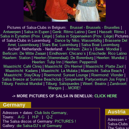
Pictures of Salsa-Clubs in Belgium:
Brussel - Brussels - Bruxelles
|
Antwerpen
|
Salsa in Eupen
|
Genk: Ritmo Latino
|
Gent
|
Hasselt: Ritmo
|
Salsa in Eynatten (Prov. Liége)
|
Salsa in Sippenaeken (Prov. Liége)
Pictures
of Salsa-Clubs in Luxemburg:
Dance by Niko, Wasserbillig
|
Brasserie Del
Arret, Luxembourg
|
Stars Bar, Luxemburg
|
Salsa Boat Luxemburg
Archief: Netherlands - Nederland:
Arnhem: Ziko´s
|
Beek: Mondial
|
Berlicum: De Witte Zwaan
|
Eindhoven: Chicano´s
|
Enschede: Rico Latino
Haarlem: Station
|
Heerlen (Voerendaal): De Borenburg
|
Heerlen: Mundial
|
Heerlen: Tulip Inn
|
Heerlen: Peppermill
Maastricht: Café Cliniq
|
Maastricht: D'n Hiemel
|
Maastricht: Platte Zaol
|
Maastricht: Kadans
|
Maastricht: La Mulata
|
Maastricht: Salsa Beach
|
Maastricht: StayOkay
|
Roermond: Sunset Lounge
|
Roermond: Vlonder
|
Salsa Breeze at Sunrise Beachclub
|
Simpelveld: Partycentrum Jos Frijns
|
Tilburg: Festival Mundial
|
Tilburg: Salsipuedes
|
Weert: Beatrix
|
Zandvoort:
Mangos
|
...MORE!
-> MORE PICTURES OF SALSA IN BENELUX:
CLICK HERE
Germany
Austri
Adresses + dates:
Club lists Germany
,
Towns:
A-G
|
H-P
|
Q-Z
Adressen + 
The Salsa discos of Germany:
PICTURES !
Salsa-Clubs 
Gallery:
die Salsa-DJ´s of Germany
The Salsa sc