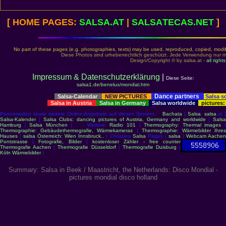
[ HOME PAGES:
SALSA
.AT
|
SALSA
TECAS.NET
]
No part of these pages (e.g. photographies, texts) may be used, reproduced, copied, modifi
Diese Photos sind urheberrechtlich geschützt. Jede Verwendung nur m
Design/Copyright © by salsa.at -
all right
Impressum & Datenschutzerklärung
|
Diese Seite:
salsa1.de/benelux/mondial.htm
Dance partners
Salsa-Calendar
NEW PICTURES
Salsa s
Salsa in Austria
Salsa in Germany
Salsa worldwide
pictures:
Partnerseiten sowie weitere Online-Angebote auf diesen Servern:
Bachata
|
Salsa
:
salsa
.at 
Salsa-Kalender
|
Salsa Clubs: dancing pictures of Austria, Germany and worldwide
|
Salsa
Hamburg
|
Salsa München
| - Weitere:
Radio 101
|
Thermography: Thermal images
Thermographie: Gebäudethermografie, Wärmekameras
|
Thermographie: Wärmebilder Ihre
Hauses
|
salsa Österreich: Wien Innsbruck..
| Chrissies
Salsa
Pages |
salsa
|
Webcam Aache
Pontstrasse
|
Fotografie, Bilder
|
kostenloser Zähler - free counter
Thermografie Aachen
|
Thermografie Düsseldorf
|
Thermografie Duisburg
|
Köln Wärmebilder
|
Summary: Salsa in Beek / Maastricht, the Netherlands: Disco Mondial -
pictures mondial disco holland