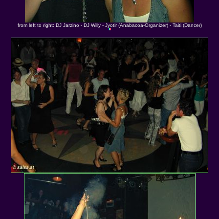
from left to right: DJ Jarzino - DJ Willy - Jyotir (Anabacoa-Organizer) - Taiti (Dancer)