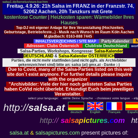
salsa1.de/benelux/stars-bar.htm
Freitag, 4.9.26: 21h Salsa im FRANZ in der Franzstr. 74,
52062 Aachen, 20h Tanzkurs mit Grete
kostenlose Counter
|
Heizkosten sparen: Wärmebilder Ihres
Hauses
Top-DJ mit eigener Anlage für Ihre Veranstaltung (Hochzeiten,
Geburtstage, Betriebsfeste...) - Musik nach Wunsch im Raum Köln Aachen
M.gladbach: 0163-888 7445
N
Party-Kalender
INHALTSVERZEICHNIS / SITE MAP
Adressen: Clubs Österreich
Clubliste Deutschland
wor
Salsa-Parties, Workshops, Kongresse:
Salsa-Kalender
DEUTSCHLAND
&
Salsa-Kalender ÖSTERREICH
Parties, die nicht mehr stattfinden (und nicht ggfs. als Archivbilder
gekennzeichnet sind) bitte an: salsa (at) gmx.at - Danke :-)
Due to Covid, many of the Salsa-Parties listed on this web
site don´t exist anymore. For further details please inquire
with the organizer
"Archivbilder: Viele der hier noch gelisteten Salsa Parties
haben CoVid nicht überlebt. Erkundigt Euch beim jeweiligen
Veranstalter.
select your language: - wähle Deine Sprache - choisissez votre langue - elija 
http://
salsa.at
deutsch
English
Français
Españo
http
://
s
a
l
s
a
p
i
c
t
u
r
e
s
.
c
o
m
htt
salsa.at
&
salsapictures.com
present pictures of: