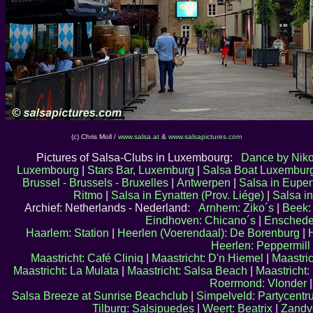
(c) Chris Moll /
www.salsa.at
&
www.salsapictures.com
Pictures of Salsa-Clubs in Luxembourg:
Dance by Niko
Luxembourg
|
Stars Bar, Luxemburg
|
Salsa Boat Luxembur
Brussel - Brussels - Bruxelles
|
Antwerpen
|
Salsa in Eupe
Ritmo
|
Salsa in Eynatten (Prov. Liége)
|
Salsa i
Archief: Netherlands - Nederland:
Arnhem: Ziko´s
|
Beek:
Eindhoven: Chicano´s
|
Enschede:
Haarlem: Station
|
Heerlen (Voerendaal): De Borenburg
|
Heerlen: Peppermill
Maastricht: Café Cliniq
|
Maastricht: D'n Hiemel
|
Maastric
Maastricht: La Mulata
|
Maastricht: Salsa Beach
|
Maastricht
Roermond: Vlonder
|
Salsa Breeze at Sunrise Beachclub
|
Simpelveld: Partycentr
Tilburg: Salsipuedes
|
Weert: Beatrix
|
Zandv