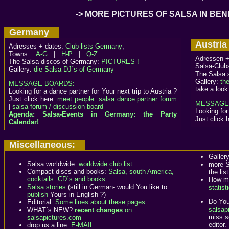
-> MORE PICTURES OF SALSA IN BE
Germany
Austr
Adresses + dates:
Club lists Germany
,
Towns:
A-G
|
H-P
|
Q-Z
Adressen +
The Salsa discos of Germany:
PICTURES !
Salsa-Clubs
Gallery:
die Salsa-DJ´s of Germany
The Salsa 
Gallery:
th
MESSAGE BOARDS:
take a look
Looking for a dance partner for Your next trip to Austria ?
Just click here:
meet people: salsa dance partner forum
MESSAGE
|
salsa-forum / discussion board
Looking for
Agenda: Salsa-Events in Germany: the Party
Just click 
Calendar!
Miscellaneous:
Galler
Salsa worldwide:
worldwide club list
more S
Compact discs and books:
Salsa, south America,
the list
cocktails: CD´s and books
How ma
Salsa stories
(still in German- would You like to
statist
publish
Yours in English ?)
Do You
Editorial:
Some lines about these pages
salsapi
WHAT´s NEW?
recent changes
on
miss s
salsapictures.com
editor.
drop us a line:
E-MAIL