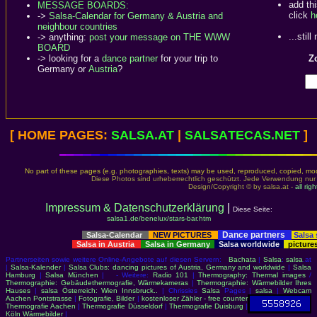
add th
MESSAGE BOARDS:
click
h
->
Salsa-Calendar for Germany & Austria and
neighbour countries
...stil
-> anything:
post your message on THE WWW
BOARD
-> looking for a
dance partner
for your trip to
Zo
Germany or
Austria
?
[ HOME PAGES:
SALSA
.AT
|
SALSA
TECAS.NET
]
No part of these pages (e.g. photographies, texts) may be used, reproduced, copied, modi
Diese Photos sind urheberrechtlich geschützt. Jede Verwendung nur
Design/Copyright © by salsa.at -
all rig
Impressum & Datenschutzerklärung
|
Diese Seite:
salsa1.de/benelux/stars-bar.htm
Dance partners
Salsa-Calendar
NEW PICTURES
Salsa
Salsa in Austria
Salsa in Germany
Salsa worldwide
picture
Partnerseiten sowie weitere Online-Angebote auf diesen Servern:
Bachata
|
Salsa
:
salsa
.at
|
Salsa-Kalender
|
Salsa Clubs: dancing pictures of Austria, Germany and worldwide
|
Salsa
Hamburg
|
Salsa München
| - Weitere:
Radio 101
|
Thermography: Thermal images
/
Thermographie: Gebäudethermografie, Wärmekameras
|
Thermographie: Wärmebilder Ihres
Hauses
|
salsa Österreich: Wien Innsbruck..
| Chrissies
Salsa
Pages |
salsa
|
Webcam
Aachen Pontstrasse
|
Fotografie, Bilder
|
kostenloser Zähler - free counter
Thermografie Aachen
|
Thermografie Düsseldorf
|
Thermografie Duisburg
|
Köln Wärmebilder
|