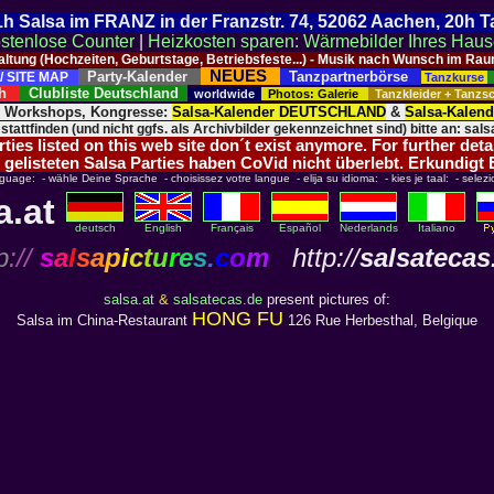
 21h Salsa im FRANZ in der Franzstr. 74, 52062 Aachen, 20h 
stenlose Counter
|
Heizkosten sparen: Wärmebilder Ihres Hau
taltung (Hochzeiten, Geburtstage, Betriebsfeste...) - Musik nach Wunsch im 
NEUES
Party-Kalender
Tanzpartnerbörse
/ SITE MAP
Tanzkurse
ich
Clubliste Deutschland
worldwide
Photos: Galerie
Tanzkleider + Tanz
, Workshops, Kongresse:
Salsa-Kalender DEUTSCHLAND
&
Salsa-Kalen
 stattfinden (und nicht ggfs. als Archivbilder gekennzeichnet sind) bitte an: salsa
ies listed on this web site don´t exist anymore. For further deta
 gelisteten Salsa Parties haben CoVid nicht überlebt. Erkundigt
nguage: - wähle Deine Sprache - choisissez votre langue - elija su idioma: - kies je taal: - selezi
a.at
deutsch
English
Français
Español
Nederlands
Italiano
p
://
s
a
l
s
a
p
i
c
t
u
r
e
s
.
c
o
m
http://
salsatecas
salsa.at
&
salsatecas.de
present pictures of:
HONG FU
Salsa im China-Restaurant
126 Rue Herbesthal, Belgique