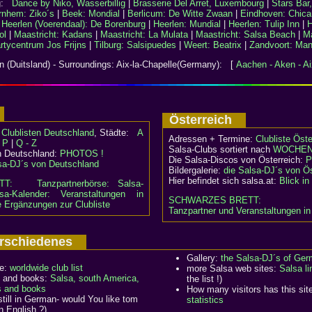
rg:
Dance by Niko, Wasserbillig
|
Brasserie Del Arret, Luxembourg
|
Stars Bar
rnhem: Ziko´s
|
Beek: Mondial
|
Berlicum: De Witte Zwaan
|
Eindhoven: Chica
|
Heerlen (Voerendaal): De Borenburg
|
Heerlen: Mundial
|
Heerlen: Tulip Inn
|
H
ol
|
Maastricht: Kadans
|
Maastricht: La Mulata
|
Maastricht: Salsa Beach
|
Ma
rtycentrum Jos Frijns
|
Tilburg: Salsipuedes
|
Weert: Beatrix
|
Zandvoort: Ma
 (Duitsland) - Surroundings: Aix-la-Chapelle(Germany): [
Aachen - Aken - Ai
d
Österreich
:
Clublisten Deutschland
, Städte:
A
Adressen + Termine:
Clubliste Öste
- P
|
Q - Z
Salsa-Clubs sortiert nach
WOCHEN
n Deutschland:
PHOTOS !
Die Salsa-Discos von Österreich:
P
sa-DJ´s von Deutschland
Bildergalerie:
die Salsa-DJ´s von Ös
Hier befindet sich salsa.at:
Blick i
ETT:
Tanzpartnerbörse: Salsa-
sa-Kalender: Veranstaltungen in
SCHWARZES BRETT:
e Ergänzungen zur Clubliste
Tanzpartner und Veranstaltungen in
Verschiedenes
Gallery:
the Salsa-DJ´s of Ge
de:
worldwide club list
more Salsa web sites:
Salsa li
 and books:
Salsa, south America,
the list !)
s and books
How many visitors has this sit
still in German- would You like tom
statistics
n English ?)