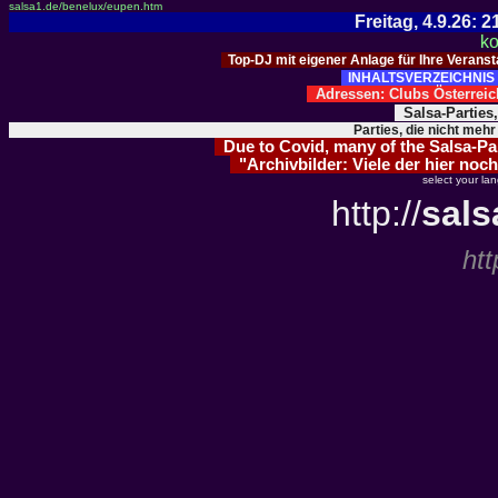
salsa1.de/benelux/eupen.htm
Freitag, 4.9.26:
ko
Top-DJ mit eigener Anlage für Ihre Verans
INHALTSVERZEICHNIS 
Adressen: Clubs Österre
Salsa-Parties
Parties, die nicht mehr
Due to Covid, many of the Salsa-Part
"Archivbilder: Viele der hier noch
select your la
http://
sals
htt