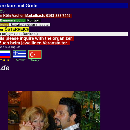
Tanzkurs mit Grete
ses
Raum Köln Aachen M.gladbach: 0163-888 7445
Bannerwerbung
Kontakt
schuhe
Salsakongresse + -boote
der ÖSTERREICH
 (at) gmx.at - Danke :-)
ils please inquire with the organizer
 Euch beim jeweiligen Veranstalter.
ona sua lingua:
Eλληvikα
Türkçe
.de