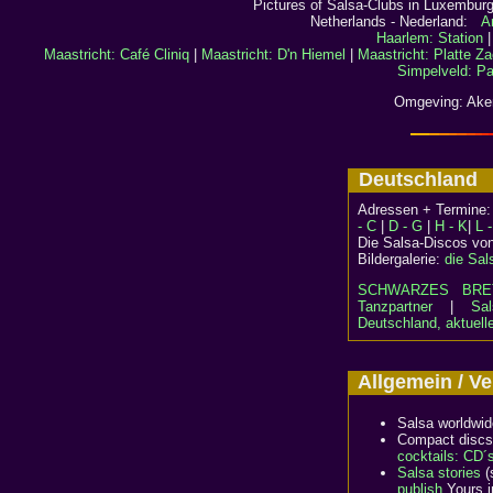
Pictures of Salsa-Clubs in Luxembu
Netherlands - Nederland:
A
Haarlem: Station
Maastricht: Café Cliniq
|
Maastricht: D'n Hiemel
|
Maastricht: Platte Za
Simpelveld: Pa
Omgeving: Aken
Deutschlan
Adressen + Termine
- C
|
D - G
|
H - K
|
L 
Die Salsa-Discos vo
Bildergalerie:
die Sal
SCHWARZES BR
Tanzpartner
|
Sal
Deutschland, aktuell
Allgemein / 
Salsa worldwi
Compact discs
cocktails: CD´
Salsa stories
(
publish
Yours i