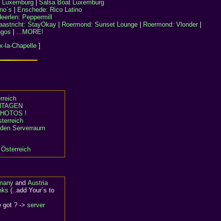
, Luxemburg
|
Salsa Boat Luxemburg
no´s
|
Enschede: Rico Latino
eerlen: Peppermill
astricht: StayOkay
|
Roermond: Sunset Lounge
|
Roermond: Vlonder
|
ngos
|
...MORE!
x-la-Chapelle
]
rreich
TAGEN
HOTOS !
terreich
n den Serverraum
 Österreich
rmany
and
Austria
nks
(..add Your´s to
e got ? ->
server