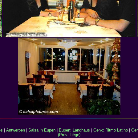
es
|
Antwerpen
|
Salsa in Eupen
|
Eupen: Landhaus
|
Genk: Ritmo Latino
|
Gen
(Prov. Liége)