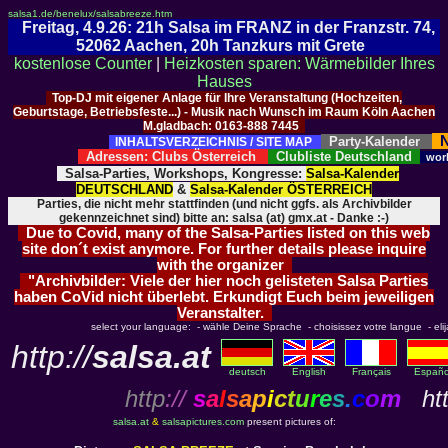
salsa1.de/benelux/salsabreeze.htm
Freitag, 4.9.26: 21h Salsa im FRANZ in der Franzstr. 74,
52062 Aachen, 20h Tanzkurs mit Grete
kostenlose Counter
|
Heizkosten sparen: Wärmebilder Ihres
Hauses
Top-DJ mit eigener Anlage für Ihre Veranstaltung (Hochzeiten,
Geburtstage, Betriebsfeste...) - Musik nach Wunsch im Raum Köln Aachen
M.gladbach: 0163-888 7445
N
Party-Kalender
INHALTSVERZEICHNIS / SITE MAP
Adressen: Clubs Österreich
Clubliste Deutschland
wor
Salsa-Parties, Workshops, Kongresse:
Salsa-Kalender
DEUTSCHLAND
&
Salsa-Kalender ÖSTERREICH
Parties, die nicht mehr stattfinden (und nicht ggfs. als Archivbilder
gekennzeichnet sind) bitte an: salsa (at) gmx.at - Danke :-)
Due to Covid, many of the Salsa-Parties listed on this web
site don´t exist anymore. For further details please inquire
with the organizer
"Archivbilder: Viele der hier noch gelisteten Salsa Parties
haben CoVid nicht überlebt. Erkundigt Euch beim jeweiligen
Veranstalter.
select your language: - wähle Deine Sprache - choisissez votre langue - elija 
http://
salsa.at
deutsch
English
Français
Españo
http
://
s
a
l
s
a
p
i
c
t
u
r
e
s
.
c
o
m
htt
salsa.at
&
salsapictures.com
present pictures of: