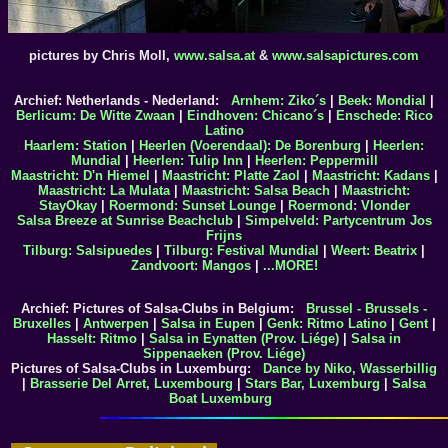
pictures by Chris Moll,
www.salsa.at
&
www.salsapictures.com
Archief: Netherlands - Nederland:
Arnhem: Ziko´s
|
Beek: Mondial
|
Berlicum: De Witte Zwaan
|
Eindhoven: Chicano´s
|
Enschede: Rico
Latino
Haarlem: Station
|
Heerlen (Voerendaal): De Borenburg
|
Heerlen:
Mundial
|
Heerlen: Tulip Inn
|
Heerlen: Peppermill
Maastricht: D'n Hiemel
|
Maastricht: Platte Zaol
|
Maastricht: Kadans
|
Maastricht: La Mulata
|
Maastricht: Salsa Beach
|
Maastricht:
StayOkay
|
Roermond: Sunset Lounge
|
Roermond: Vlonder
Salsa Breeze at Sunrise Beachclub
|
Simpelveld: Partycentrum Jos
Frijns
Tilburg: Salsipuedes
|
Tilburg: Festival Mundial
|
Weert: Beatrix
|
Zandvoort: Mangos
|
...MORE!
Archief: Pictures of Salsa-Clubs in Belgium:
Brussel - Brussels -
Bruxelles
|
Antwerpen
|
Salsa in Eupen
|
Genk: Ritmo Latino
|
Gent
|
Hasselt: Ritmo
|
Salsa in Eynatten (Prov. Liége)
|
Salsa in
Sippenaeken (Prov. Liége)
Pictures of Salsa-Clubs in Luxemburg:
Dance by Niko, Wasserbillig
|
Brasserie Del Arret, Luxembourg
|
Stars Bar, Luxemburg
|
Salsa
Boat Luxemburg