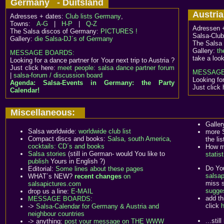
Germany - Duitsland
Austria
Adresses + dates:
Club lists Germany
,
Towns:
A-G
|
H-P
|
Q-Z
Adressen 
The Salsa discos of Germany:
PICTURES !
Salsa-Club
Gallery:
die Salsa-DJ´s of Germany
The Salsa 
Gallery:
th
MESSAGE BOARDS:
take a loo
Looking for a dance partner for Your next trip to Austria ?
Just click here:
meet people: salsa dance partner forum
MESSAGE
|
salsa-forum / discussion board
Looking for
Agenda: Salsa-Events in Germany: the Party
Just click
Calendar!
Miscellaneous:
Galler
Salsa worldwide:
worldwide club list
more 
Compact discs and books:
Salsa, south America,
the lis
cocktails: CD´s and books
How ma
Salsa stories
(still in German- would You like to
statis
publish
Yours in English ?)
Do You
Editorial:
Some lines about these pages
salsap
WHAT´s NEW?
recent changes
on
miss 
salsapictures.com
sugge
drop us a line:
E-MAIL
add th
MESSAGE BOARDS:
click
->
Salsa-Calendar for Germany & Austria and
neighbour countries
...stil
-> anything:
post your message on THE WWW