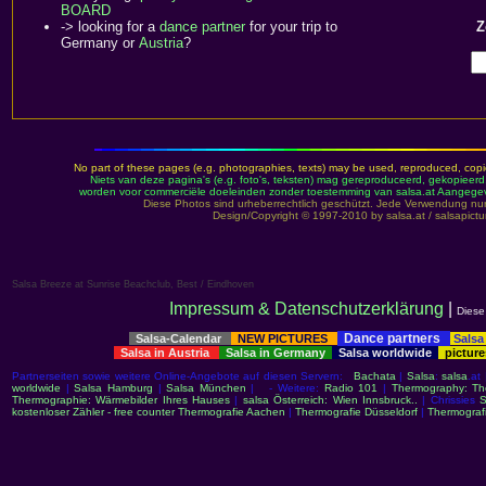
BOARD
-> looking for a
dance partner
for your trip to
Z
Germany or
Austria
?
No part of these pages (e.g. photographies, texts) may be used, reproduced, copied
Niets van deze pagina's (e.g. foto's, teksten) mag gereproduceerd, gekopieer
worden voor commerciële doeleinden zonder toestemming van salsa.at Aangegeve
Diese Photos sind urheberrechtlich geschützt. Jede Verwendung n
Design/Copyright © 1997-2010 by salsa.at / salsapict
Salsa Breeze at Sunrise Beachclub, Best / Eindhoven
Impressum & Datenschutzerklärung
|
Diese
Dance partners
Salsa-Calendar
NEW PICTURES
Salsa
Salsa in Austria
Salsa in Germany
Salsa worldwide
picture
Partnerseiten sowie weitere Online-Angebote auf diesen Servern:
Bachata
|
Salsa
:
salsa
.at
worldwide
|
Salsa Hamburg
|
Salsa München
| - Weitere:
Radio 101
|
Thermography: Th
Thermographie: Wärmebilder Ihres Hauses
|
salsa Österreich: Wien Innsbruck..
| Chrissies
S
kostenloser Zähler - free counter
Thermografie Aachen
|
Thermografie Düsseldorf
|
Thermograf