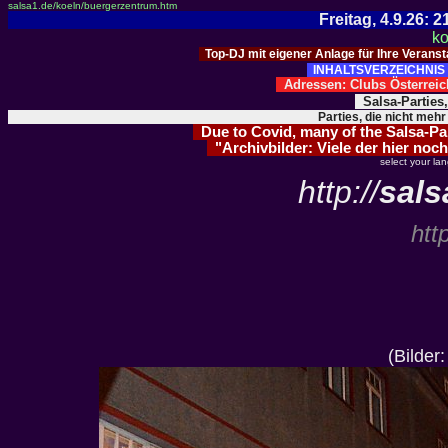
salsa1.de/koeln/buergerzentrum.htm
Freitag, 4.9.26:
ko
Top-DJ mit eigener Anlage für Ihre Verans
INHALTSVERZEICHNIS 
Adressen: Clubs Österre
Salsa-Parties
Parties, die nicht mehr
Due to Covid, many of the Salsa-Part
"Archivbilder: Viele der hier noch
select your la
http://
sals
htt
(Bilder