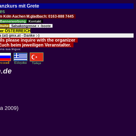
Tanzkurs mit Grete
ses
Raum Köln Aachen M.gladbach: 0163-888 7445
Bannerwerbung
Kontakt
schuhe
Salsakongresse + -boote
der ÖSTERREICH
 (at) gmx.at - Danke :-)
ils please inquire with the organizer
 Euch beim jeweiligen Veranstalter.
ona sua lingua:
Eλληvikα
Türkçe
n.de
sa 2009)