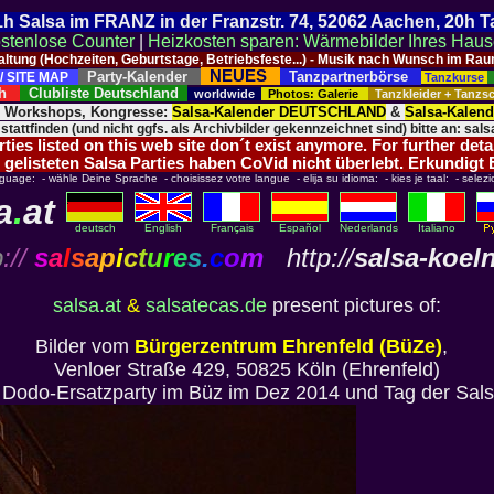
 21h Salsa im FRANZ in der Franzstr. 74, 52062 Aachen, 20h 
stenlose Counter
|
Heizkosten sparen: Wärmebilder Ihres Hau
taltung (Hochzeiten, Geburtstage, Betriebsfeste...) - Musik nach Wunsch im 
NEUES
Party-Kalender
Tanzpartnerbörse
/ SITE MAP
Tanzkurse
ich
Clubliste Deutschland
worldwide
Photos: Galerie
Tanzkleider + Tanz
, Workshops, Kongresse:
Salsa-Kalender DEUTSCHLAND
&
Salsa-Kalen
 stattfinden (und nicht ggfs. als Archivbilder gekennzeichnet sind) bitte an: salsa
ies listed on this web site don´t exist anymore. For further deta
 gelisteten Salsa Parties haben CoVid nicht überlebt. Erkundigt
nguage: - wähle Deine Sprache - choisissez votre langue - elija su idioma: - kies je taal: - selezi
a
.
at
deutsch
English
Français
Español
Nederlands
Italiano
p
://
s
a
l
s
a
p
i
c
t
u
r
e
s
.
c
o
m
http://
salsa-koel
salsa.at
&
salsatecas.de
present pictures of:
Bilder vom
Bürgerzentrum Ehrenfeld (BüZe)
,
Venloer Straße 429, 50825 Köln (Ehrenfeld)
: Dodo-Ersatzparty im Büz im Dez 2014 und Tag der Sal