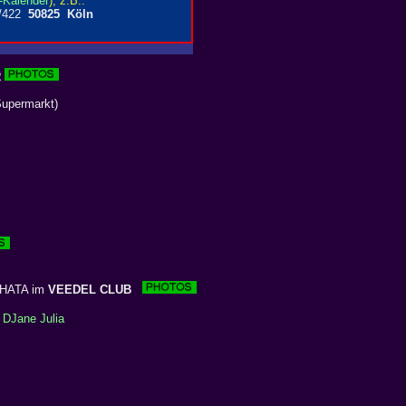
R
Supermarkt)
CHATA im
VEEDEL CLUB
t
DJane Julia