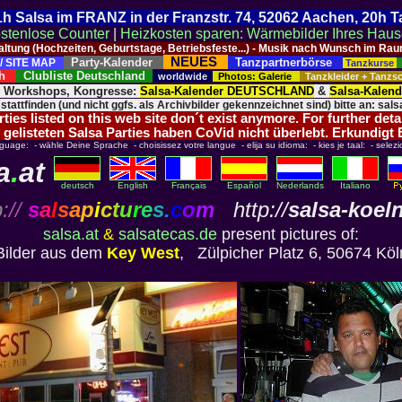
 21h Salsa im FRANZ in der Franzstr. 74, 52062 Aachen, 20h 
stenlose Counter
|
Heizkosten sparen: Wärmebilder Ihres Hau
taltung (Hochzeiten, Geburtstage, Betriebsfeste...) - Musik nach Wunsch im 
NEUES
Party-Kalender
Tanzpartnerbörse
/ SITE MAP
Tanzkurse
ich
Clubliste Deutschland
worldwide
Photos: Galerie
Tanzkleider + Tanz
, Workshops, Kongresse:
Salsa-Kalender DEUTSCHLAND
&
Salsa-Kalen
 stattfinden (und nicht ggfs. als Archivbilder gekennzeichnet sind) bitte an: salsa
ies listed on this web site don´t exist anymore. For further deta
 gelisteten Salsa Parties haben CoVid nicht überlebt. Erkundigt
nguage: - wähle Deine Sprache - choisissez votre langue - elija su idioma: - kies je taal: - selezi
a
.
at
deutsch
English
Français
Español
Nederlands
Italiano
p
://
s
a
l
s
a
p
i
c
t
u
r
e
s
.
c
o
m
http://
salsa-koel
salsa.at
&
salsatecas.de
present pictures of:
Bilder aus dem
Key West
, Zülpicher Platz 6, 50674 Köl