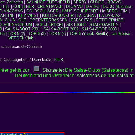
m Zollhafen
|
BAHNHOF EHRENFELD
|
BERRY LOUNGE
|
BRAVO
|
TELL
|
COELLNER
|
CREA DANCE
|
DEJA VU
|
DIVINO
|
DODO (Bachata-
FLANAGANS
|
GOLDSCHLÄGER
|
HAUS SCHEIFFARTH in BERGHEIM
|
KANTINE
|
KEY WEST
|
KULTURBUNKER
|
LA DANZA
|
LA DANZA2
|
NI-CLUB
|
OLÉ
|
OPERNTERRASSEN
|
PAPACITAS
|
PETIT PRINCE
|
OLADENMUSEUM
|
SCHULERECKI
|
SIX EIGHT
|
STADTGARTEN
|
0
|
SALSA-BOOT 2001
|
SALSA-BOOT 2002
|
SALSA-BOOT 2008
|
R 5
|
TOR 5 (2)
|
TOR 5 (3)
|
TOR 5 (4)
|
TOR 5 (Yanek Revilla)
|
Uni-Mensa
|
VEEDEL Club
|
: salsatecas.de-Clubliste
em Club abgeben ? Dann klicke
HIER
.
 hier gehts zur
Startseite:
Die Salsa-Clubs (Salsatecas) in
Deutschland und Österreich:
salsatecas.de
und
salsa
.
at