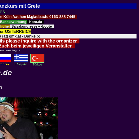
Tanzkurs mit Grete
ses
Raum Köln Aachen M.gladbach: 0163-888 7445
Bannerwerbung
Kontakt
schuhe
Salsakongresse + -boote
der ÖSTERREICH
 (at) gmx.at - Danke :-)
ils please inquire with the organizer
 Euch beim jeweiligen Veranstalter.
ona sua lingua:
Eλληvikα
Türkçe
n.de
n