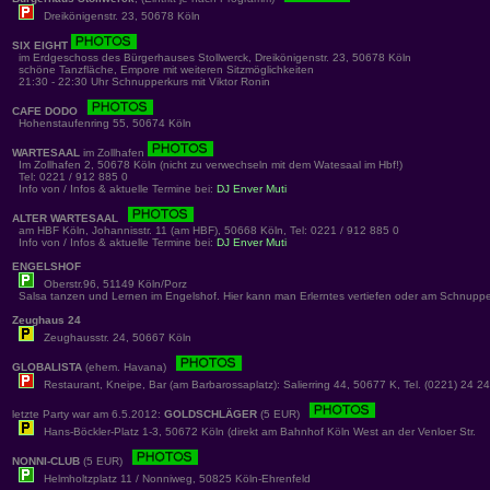
Dreikönigenstr. 23, 50678 Köln
SIX EIGHT
im Erdgeschoss des Bürgerhauses Stollwerck, Dreikönigenstr. 23, 50678 Köln
schöne Tanzfläche, Empore mit weiteren Sitzmöglichkeiten
21:30 - 22:30 Uhr Schnupperkurs mit Viktor Ronin
CAFE DODO
Hohenstaufenring 55, 50674 Köln
WARTESAAL
im Zollhafen
Im Zollhafen 2, 50678 Köln (nicht zu verwechseln mit dem Watesaal im Hbf!)
Tel: 0221 / 912 885 0
Info von / Infos & aktuelle Termine bei:
DJ Enver Muti
ALTER WARTESAAL
am HBF Köln, Johannisstr. 11 (am HBF), 50668 Köln, Tel: 0221 / 912 885 0
Info von / Infos & aktuelle Termine bei:
DJ Enver Muti
ENGELSHOF
Oberstr.96, 51149 Köln/Porz
Salsa tanzen und Lernen im Engelshof. Hier kann man Erlerntes vertiefen oder am Schnuppe
Zeughaus 24
Zeughausstr. 24, 50667 Köln
GLOBALISTA
(ehem. Havana)
Restaurant, Kneipe, Bar (am Barbarossaplatz): Salierring 44, 50677 K, Tel. (0221) 24 2
letzte Party war am 6.5.2012:
GOLDSCHLÄGER
(5 EUR)
Hans-Böckler-Platz 1-3, 50672 Köln (direkt am Bahnhof Köln West an der Venloer Str.
NONNI-CLUB
(5 EUR)
Helmholtzplatz 11 / Nonniweg, 50825 Köln-Ehrenfeld