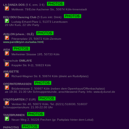
LA DANZA DOS
(5 €, erm. 3 €)
Moltkestr. 79/Ecke Aachener Str., 50674 Köln-Innenstadt
DOU DOU Dancing Club
(5 Euro inkl. Drink)
Ludwig-Erhard-Platz 1, 51373 Leverkusen
20 Uhr Kurs, 22 Uhr Party
AVALON (ehem.: OLÉ)
Friesenplatz 15, 50672 Köln-Zentrum
www.pandiktyon.eu/salsa.html
)
AIDA
Merheimer Strasse 195, 50733 Köln
Tanzschule
OMILAYE
Keppler Str. 9-11, 50823 Köln
AMUSETTE
Richard-Wagner Str. 8, 50674 Köln (direkt am Rudolfplatz)
OPERNTERRASSEN
Brüderstrasse 2, 50667 Köln (neben dem Opernhaus/Offenbachplatz)
ab 19:30, 21:30 Uhr Schnupperstunde, anschliessend Party. Info: www.dj-dunel.de
STADTGARTEN
(7 EUR)
Venloer Str. 40, 50672 Köln, Tel. (0221) 516030, 516037
Schnuppertanzkurs: 21.00-22.00 Uhr
TANZBRUNNEN
Neuer Weg 2, 50226 Frechen (gr. Parkplatz hinter dem Lokal)
PAPACITAS