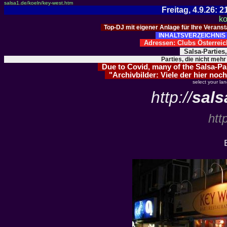
salsa1.de/koeln/key-west.htm
Freitag, 4.9.26:
ko
Top-DJ mit eigener Anlage für Ihre Verans
INHALTSVERZEICHNIS 
Adressen: Clubs Österre
Salsa-Parties
Parties, die nicht mehr
Due to Covid, many of the Salsa-Part
"Archivbilder: Viele der hier noch
select your la
http://
sals
htt