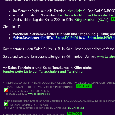
Im Sommer (ggfs. aktuelle Termine:
hier klicken
): Das
SALSA-BOO
einmal im Jahr im November:
Uni Dance Night in der Mensa der Uni 
Archivbilder: Tag der Salsa 2009 in Köln:
Bürgerzentrum (BÜZe)
Chrissies Tip:
Wöchentl. Salsa-Newsletter für Köln und Umgebung (100km) an
Salsa-Newsletter für NRW:
Salsa-DJ RaDi
bzw.
Salsa-Info-NRW.d
Kommentare zu den Salsa-Clubs - z.B. in Köln - lesen oder selber verfass
Salsa und weitere Tanzveranstaltungen in Köln findest Du hier:
www.tanztre
=> Salsa-Tanzlehrer und Salsa-Tanzkurse in Köln: siehe
bundesweite Liste der Tanzschulen und Tanzlehrer
.
* * KEIN SALSA MEHR IN DEN FOLGENDEN CLUBS, ARCHIV-BILDER EHEMALIGER PARTIES
ES WAR EINMAL..... KEINE PARTY MEHR:
PETIT PRINCE
,
Hohenzollernring 90, 50672 Köln
Tel. 0221-122 520,
www.petitprince.de
Findet nicht mehr statt (Danke an Chris Carduck!): SALSA COLOGNE mit DJ Enver in der
KA
Neusser Landstr. 2, 50735 Köln
Info von / Infos & aktuelle Termine bei DJ Enver Muti,
DJ Enver Muti
Bürgerhaus Stollwerck
, (Eintritt je nach Programm)