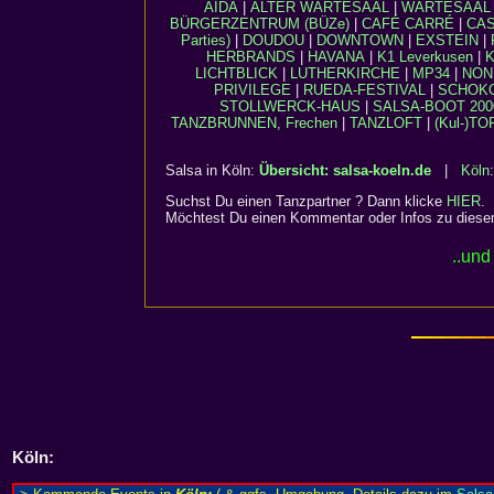
AIDA
|
ALTER WARTESAAL
|
WARTESAAL a
BÜRGERZENTRUM (BÜZe)
|
CAFÉ CARRÉ
|
CAS
Parties)
|
DOUDOU
|
DOWNTOWN
|
EXSTEIN
|
HERBRANDS
|
HAVANA
|
K1 Leverkusen
|
LICHTBLICK
|
LUTHERKIRCHE
|
MP34
|
NON
PRIVILEGE
|
RUEDA-FESTIVAL
|
SCHOK
STOLLWERCK-HAUS
|
SALSA-BOOT 200
TANZBRUNNEN, Frechen
|
TANZLOFT
|
(Kul-)TO
Salsa in Köln:
Übersicht: salsa-koeln.de
|
Köln
Suchst Du einen Tanzpartner ? Dann klicke
HIER
.
Möchtest Du einen Kommentar oder Infos zu dies
..und
Köln
: