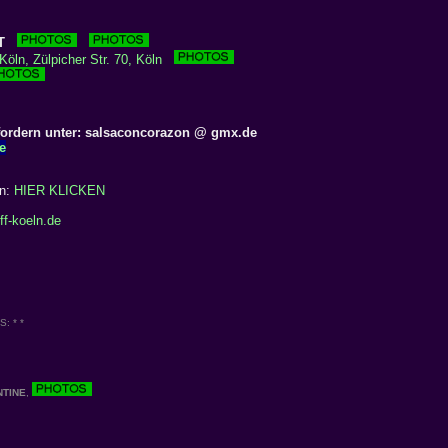
T
Köln, Zülpicher Str. 70, Köln
fordern unter: salsaconcorazon @ gmx.de
e
en:
HIER KLICKEN
ff-koeln.de
: * *
NTINE
,