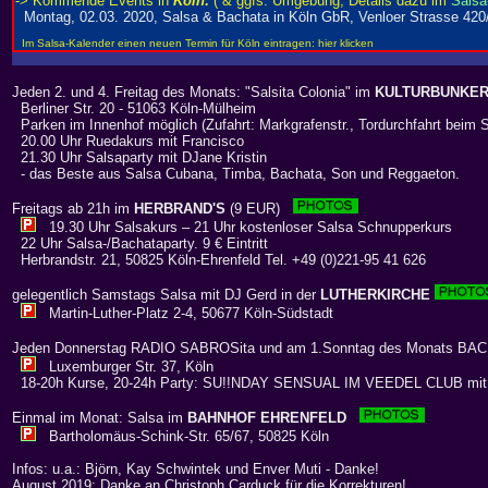
Jeden 2. und 4. Freitag des Monats: "Salsita Colonia" im
KULTURBUNKE
Berliner Str. 20 - 51063 Köln-Mülheim
Parken im Innenhof möglich (Zufahrt: Markgrafenstr., Tordurchfahrt beim 
20.00 Uhr Ruedakurs mit Francisco
21.30 Uhr Salsaparty mit DJane Kristin
- das Beste aus Salsa Cubana, Timba, Bachata, Son und Reggaeton.
Freitags ab 21h im
HERBRAND'S
(9 EUR)
19.30 Uhr Salsakurs – 21 Uhr kostenloser Salsa Schnupperkurs
22 Uhr Salsa-/Bachataparty. 9 € Eintritt
Herbrandstr. 21, 50825 Köln-Ehrenfeld Tel. +49 (0)221-95 41 626
gelegentlich Samstags Salsa mit DJ Gerd in der
LUTHERKIRCHE
Martin-Luther-Platz 2-4, 50677 Köln-Südstadt
Jeden Donnerstag RADIO SABROSita und am 1.Sonntag des Monats BA
Luxemburger Str. 37, Köln
18-20h Kurse, 20-24h Party: SU!!NDAY SENSUAL IM VEEDEL CLUB mi
Einmal im Monat: Salsa im
BAHNHOF EHRENFELD
Bartholomäus-Schink-Str. 65/67, 50825 Köln
Infos: u.a.: Björn, Kay Schwintek und Enver Muti - Danke!
August 2019: Danke an Christoph Carduck für die Korrekturen!