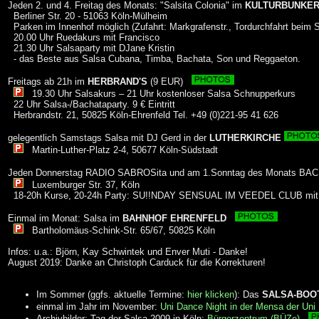
Jeden 2. und 4. Freitag des Monats: "Salsita Colonia" im
KULTURBUNKE
Berliner Str. 20 - 51063 Köln-Mülheim
Parken im Innenhof möglich (Zufahrt: Markgrafenstr., Tordurchfahrt beim 
20.00 Uhr Ruedakurs mit Francisco
21.30 Uhr Salsaparty mit DJane Kristin
- das Beste aus Salsa Cubana, Timba, Bachata, Son und Reggaeton.
Freitags ab 21h im
HERBRAND'S
(9 EUR)
19.30 Uhr Salsakurs – 21 Uhr kostenloser Salsa Schnupperkurs
22 Uhr Salsa-/Bachataparty. 9 € Eintritt
Herbrandstr. 21, 50825 Köln-Ehrenfeld Tel. +49 (0)221-95 41 626
gelegentlich Samstags Salsa mit DJ Gerd in der
LUTHERKIRCHE
Martin-Luther-Platz 2-4, 50677 Köln-Südstadt
Jeden Donnerstag RADIO SABROSita und am 1.Sonntag des Monats BA
Luxemburger Str. 37, Köln
18-20h Kurse, 20-24h Party: SU!!NDAY SENSUAL IM VEEDEL CLUB mi
Einmal im Monat: Salsa im
BAHNHOF EHRENFELD
Bartholomäus-Schink-Str. 65/67, 50825 Köln
Infos: u.a.: Björn, Kay Schwintek und Enver Muti - Danke!
August 2019: Danke an Christoph Carduck für die Korrekturen!
Im Sommer (ggfs. aktuelle Termine:
hier klicken
): Das
SALSA-BOO
einmal im Jahr im November:
Uni Dance Night in der Mensa der Uni 
Archivbilder: Tag der Salsa 2009 in Köln:
Bürgerzentrum (BÜZe)