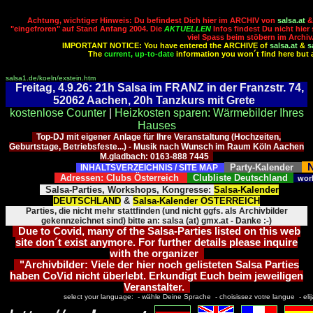
Achtung, wichtiger Hinweis: Du befindest Dich hier im ARCHIV von
salsa.at
"eingefroren" auf Stand Anfang 2004. Die
AKTUELLEN
Infos findest Du nicht hier
viel Spass beim stöbern im Archiv
IMPORTANT NOTICE: You have entered the ARCHIVE of
salsa.at
&
s
The
current, up-to-date
information you won´t find here but 
salsa1.de/koeln/exstein.htm
Freitag, 4.9.26: 21h Salsa im FRANZ in der Franzstr. 74,
52062 Aachen, 20h Tanzkurs mit Grete
kostenlose Counter
|
Heizkosten sparen: Wärmebilder Ihres
Hauses
Top-DJ mit eigener Anlage für Ihre Veranstaltung (Hochzeiten,
Geburtstage, Betriebsfeste...) - Musik nach Wunsch im Raum Köln Aachen
M.gladbach: 0163-888 7445
N
Party-Kalender
INHALTSVERZEICHNIS / SITE MAP
Adressen: Clubs Österreich
Clubliste Deutschland
wor
Salsa-Parties, Workshops, Kongresse:
Salsa-Kalender
DEUTSCHLAND
&
Salsa-Kalender ÖSTERREICH
Parties, die nicht mehr stattfinden (und nicht ggfs. als Archivbilder
gekennzeichnet sind) bitte an: salsa (at) gmx.at - Danke :-)
Due to Covid, many of the Salsa-Parties listed on this web
site don´t exist anymore. For further details please inquire
with the organizer
"Archivbilder: Viele der hier noch gelisteten Salsa Parties
haben CoVid nicht überlebt. Erkundigt Euch beim jeweiligen
Veranstalter.
select your language: - wähle Deine Sprache - choisissez votre langue - elija 