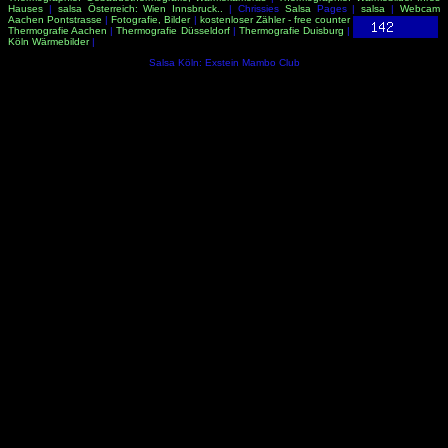
Hauses
|
salsa Österreich: Wien Innsbruck..
| Chrissies
Salsa
Pages |
salsa
|
Webcam
Aachen Pontstrasse
|
Fotografie, Bilder
|
kostenloser Zähler - free counter
Thermografie Aachen
|
Thermografie Düsseldorf
|
Thermografie Duisburg
|
Köln Wärmebilder
|
Salsa Köln: Exstein Mambo Club