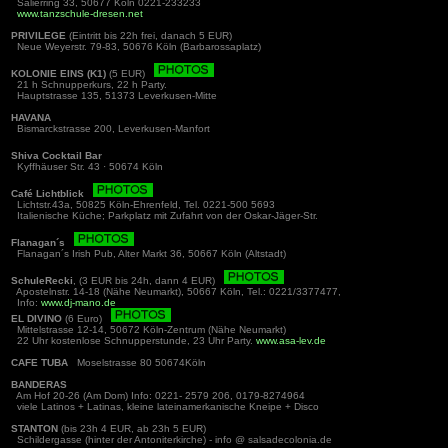
Salierring 33, 50677 Köln 0221-233233
www.tanzschule-dresen.net
PRIVILEGE
(Eintritt bis 22h frei, danach 5 EUR)
Neue Weyerstr. 79-83, 50676 Köln (Barbarossaplatz)
KOLONIE EINS (K1)
(5 EUR)
21 h Schnupperkurs, 22 h Party.
Hauptstrasse 135, 51373 Leverkusen-Mitte
HAVANA
Bismarckstrasse 200, Leverkusen-Manfort
Shiva Cocktail Bar
Kyffhäuser Str. 43 · 50674 Köln
Café Lichtblick
Lichtstr.43a, 50825 Köln-Ehrenfeld, Tel. 0221-500 5693
Italienische Küche; Parkplatz mit Zufahrt von der Oskar-Jäger-Str.
Flanagan´s
Flanagan´s Irish Pub, Alter Markt 36, 50667 Köln (Altstadt)
SchuleRecki
, (3 EUR bis 24h, dann 4 EUR)
Apostelnstr. 14-18 (Nähe Neumarkt), 50667 Köln, Tel.: 0221/3377477,
Info:
www.dj-mano.de
EL DIVINO
(6 Euro)
Mittelstrasse 12-14, 50672 Köln-Zentrum (Nähe Neumarkt)
22 Uhr kostenlose Schnupperstunde, 23 Uhr Party.
www.asa-lev.de
CAFE TUBA
Moselstrasse 80 50674Köln
BANDERAS
Am Hof 20-26 (Am Dom) Info: 0221- 2579 206, 0179-8274964
viele Latinos + Latinas, kleine lateinamerkanische Kneipe + Disco
STANTON
(bis 23h 4 EUR, ab 23h 5 EUR)
Schildergasse (hinter der Antoniterkirche) - info @ salsadecolonia.de