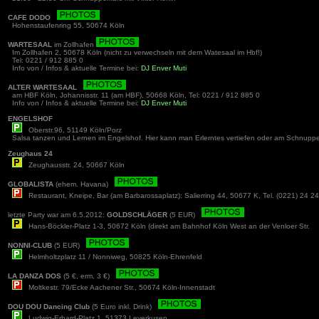
CAFE DODO
Hohenstaufenring 55, 50674 Köln
WARTESAAL
im Zollhafen
Im Zollhafen 2, 50678 Köln (nicht zu verwechseln mit dem Watesaal im Hbf!)
Tel: 0221 / 912 885 0
Info von / Infos & aktuelle Termine bei:
DJ Enver Muti
ALTER WARTESAAL
am HBF Köln, Johannisstr. 11 (am HBF), 50668 Köln, Tel: 0221 / 912 885 0
Info von / Infos & aktuelle Termine bei:
DJ Enver Muti
ENGELSHOF
Oberstr.96, 51149 Köln/Porz
Salsa tanzen und Lernen im Engelshof. Hier kann man Erlerntes vertiefen oder am Schnuppe
Zeughaus 24
Zeughausstr. 24, 50667 Köln
GLOBALISTA
(ehem. Havana)
Restaurant, Kneipe, Bar (am Barbarossaplatz): Salierring 44, 50677 K, Tel. (0221) 24 2
letzte Party war am 6.5.2012:
GOLDSCHLÄGER
(5 EUR)
Hans-Böckler-Platz 1-3, 50672 Köln (direkt am Bahnhof Köln West an der Venloer Str.
NONNI-CLUB
(5 EUR)
Helmholtzplatz 11 / Nonniweg, 50825 Köln-Ehrenfeld
LA DANZA DOS
(5 €, erm. 3 €)
Moltkestr. 79/Ecke Aachener Str., 50674 Köln-Innenstadt
DOU DOU Dancing Club
(5 Euro inkl. Drink)
Ludwig-Erhard-Platz 1, 51373 Leverkusen