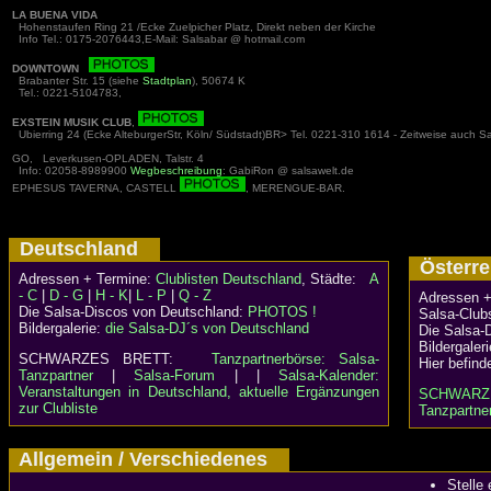
LA BUENA VIDA
Hohenstaufen Ring 21 /Ecke Zuelpicher Platz, Direkt neben der Kirche
Info Tel.: 0175-2076443,E-Mail: Salsabar @ hotmail.com
DOWNTOWN
Brabanter Str. 15 (siehe
Stadtplan
), 50674 K
Tel.: 0221-5104783,
EXSTEIN MUSIK CLUB
,
Ubierring 24 (Ecke AlteburgerStr, Köln/ Südstadt)BR> Tel. 0221-310 1614 - Zeitweise auch S
GO, Leverkusen-OPLADEN, Talstr. 4
Info: 02058-8989900
Wegbeschreibung
: GabiRon @ salsawelt.de
EPHESUS TAVERNA, CASTELL
, MERENGUE-BAR.
Deutschland
Österr
Adressen + Termine:
Clublisten Deutschland
, Städte:
A
- C
|
D - G
|
H - K
|
L - P
|
Q - Z
Adressen +
Die Salsa-Discos von Deutschland:
PHOTOS !
Salsa-Clubs
Bildergalerie:
die Salsa-DJ´s von Deutschland
Die Salsa-
Bildergaler
SCHWARZES BRETT:
Tanzpartnerbörse: Salsa-
Hier befind
Tanzpartner
|
Salsa-Forum
| |
Salsa-Kalender:
Veranstaltungen in Deutschland, aktuelle Ergänzungen
SCHWARZ
zur Clubliste
Tanzpartner
Allgemein / Verschiedenes
Stelle