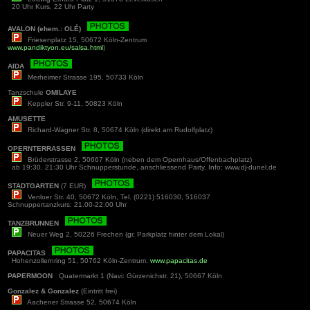
20 Uhr Kurs, 22 Uhr Party
AVALON (ehem.: OLÉ)
Friesenplatz 15, 50672 Köln-Zentrum
www.pandiktyon.eu/salsa.html
)
AIDA
Merheimer Strasse 195, 50733 Köln
Tanzschule
OMILAYE
Keppler Str. 9-11, 50823 Köln
AMUSETTE
Richard-Wagner Str. 8, 50674 Köln (direkt am Rudolfplatz)
OPERNTERRASSEN
Brüderstrasse 2, 50667 Köln (neben dem Opernhaus/Offenbachplatz)
ab 19:30, 21:30 Uhr Schnupperstunde, anschliessend Party. Info: www.dj-dunel.de
STADTGARTEN
(7 EUR)
Venloer Str. 40, 50672 Köln, Tel. (0221) 516030, 516037
Schnuppertanzkurs: 21.00-22.00 Uhr
TANZBRUNNEN
Neuer Weg 2, 50226 Frechen (gr. Parkplatz hinter dem Lokal)
PAPACITAS
Hohenzollernring 51, 50762 Köln-Zentrum.
www.papacitas.de
PAPERMOON
Quatermarkt 1 (Navi: Gürzenichstr. 21), 50667 Köln
Gonzalez & Gonzalez
(Eintritt frei)
Aachener Strasse 52, 50674 Köln