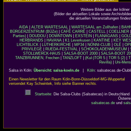
Weitere Bilder aus der kölner
(Bilder der aktuellen Lokale sowie Archivbild
die aktuellen Veranstaltungen findes
AIDA
|
ALTER WARTESAAL
|
WARTESAAL am Zollhafen
|
BAH
BÜRGERZENTRUM (BÜZe)
|
CAFÉ CARRÉ
|
CASTELL
|
COELLNER
Parties)
|
DOUDOU
|
DOWNTOWN
|
EXSTEIN
|
FLANAGANS
|
GOL
HERBRANDS
|
HAVANA
|
K1 Leverkusen
|
KANTINE
|
KEY WE
LICHTBLICK
|
LUTHERKIRCHE
|
MP34
|
NONNI-CLUB
|
OLÉ
|
OP
PRIVILEGE
|
RUEDA-FESTIVAL
|
SCHOKOLADENMUSEUM
|
STOLLWERCK-HAUS
|
SALSA-BOOT 2000
|
SALSA-BOOT 20
TANZBRUNNEN, Frechen
|
TANZLOFT
|
(Kul-)TOR 5
|
TOR 5 (2)
|
T
Revilla)
|
Uni-Men
Salsa in Köln:
Übersicht: salsa-koeln.de
|
Köln
: salsatecas.de-Clubl
Einen Newsletter für den Raum Köln-Bonn-Düsseldorf-MG-Wuppertal
versendet Kay Schwintek, Info siehe Banner rechts.
Startseite:
Die Salsa-Clubs (Salsatecas) in Deutschland
Österre
salsatecas.de
und
sals