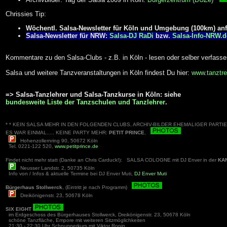
Chrissies Tip:
Wöchentl. Salsa-Newsletter für Köln und Umgebung (100km) an
Salsa-Newsletter für NRW:
Salsa-DJ RaDi
bzw.
Salsa-Info-NRW.d
Kommentare zu den Salsa-Clubs - z.B. in Köln - lesen oder selber verfass
Salsa und weitere Tanzveranstaltungen in Köln findest Du hier:
www.tanztre
=> Salsa-Tanzlehrer und Salsa-Tanzkurse in Köln: siehe
bundesweite Liste der Tanzschulen und Tanzlehrer
.
* * KEIN SALSA MEHR IN DEN FOLGENDEN CLUBS, ARCHIV-BILDER EHEMALIGER PARTIES
ES WAR EINMAL..... KEINE PARTY MEHR:
PETIT PRINCE
,
Hohenzollernring 90, 50672 Köln
Tel. 0221-122 520,
www.petitprince.de
Findet nicht mehr statt (Danke an Chris Carduck!): SALSA COLOGNE mit DJ Enver in der
KA
Neusser Landstr. 2, 50735 Köln
Info von / Infos & aktuelle Termine bei DJ Enver Muti,
DJ Enver Muti
Bürgerhaus Stollwerck
, (Eintritt je nach Programm)
Dreikönigenstr. 23, 50678 Köln
SIX EIGHT
im Erdgeschoss des Bürgerhauses Stollwerck, Dreikönigenstr. 23, 50678 Köln
schöne Tanzfläche, Empore mit weiteren Sitzmöglichkeiten
21:30 - 22:30 Uhr Schnupperkurs mit Viktor Ronin