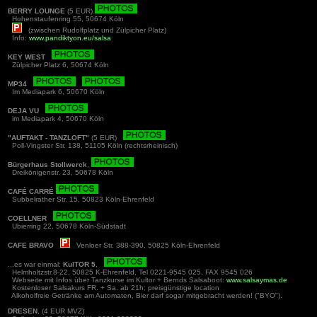
BERRY LOUNGE
(5 EUR)
Hohenstaufenring 55, 50674 Köln
(zwischen Rudolfplatz und Zülpicher Platz)
Info:
www.pandiktyon.eu/salsa
KEY WEST
Zülpicher Platz 6, 50674 Köln
MP34
Im Mediapark 6, 50670 Köln
DEJA VU
im Mediapark 4, 50670 Köln
"AUFTAKT - TANZLOFT"
(5 EUR)
Poll-Vingster Str. 138, 51105 Köln (rechtsrheinisch)
Bürgerhaus Stollwerck
,
Dreikönigenstr. 23, 50678 Köln
CAFÉ CARRÉ
Subbelrather Str. 15, 50823 Köln-Ehrenfeld
COELLNER
Ubierring 22, 50678 Köln-Südstadt
CAFE BRAVO
Venloer Str. 388-390, 50825 Köln-Ehrenfeld
...es war einmal:
KulTOR 5
,
Helmholtzstr.8-22, 50825 K-Ehrenfeld, Tel 0221-9545 025, FAX 9545 026
Webseite mit Infos über Tanzkurse im Kultor + Bernds Salsaboot:
www.salsaymas.de
Kostenloser Salsakurs FR. + Sa. ab 21h; preisgünstige location
Alkoholfreie Getränke am Automaten, Bier darf sogar mitgebracht werden! ("BYO").
DRESEN
, (4 EUR MVZ)