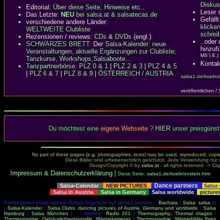
Diskus
Editorial:
Über diese Seite, Hinweise etc..
Leser 
Das Letzte:
NEU
bei salsa.at & salsatecas.de
Gefällt
verschiedene andere Länder:
klicke
WELTWEITE Clubliste
schreib
Rezensionen / reviews:
CDs
&
DVDs
(engl.)
..oder
SCHWARZES BRETT:
Der
Salsa-Kalender: neue
hinzuf
Veranstaltungen, aktuelle Ergänzungen zur Clubliste;
MS I.E.)
Tanzkurse, Workshops,Salsaboote...
Kontak
Tanzpartnerbörse
:
PLZ 0 & 1
|
PLZ 2 & 3
|
PLZ 4 & 5
|
PLZ 6 & 7
|
PLZ 8 & 9
|
ÖSTERREICH / AUSTRIA
salsa1.de/koeln/
veröffentlichen /
Du möchtest eine
eigene Webseite
?
HIER
unser preisgünst
No part of these pages (e.g. photographies, texts) may be used, reproduced, copied,
Diese Bilder sind urheberrechtlich geschützt. Jede Verwendung nur 
Design/Copyright © by
salsa.at
- all rights reserved. ->
Cop
Impressum & Datenschutzerklärung
|
Diese Seite:
salsa1.de/koeln/exstein.htm
Dance partners
Salsa-Calendar
NEW PICTURES
Salsa
Salsa in Austria
Salsa in Germany
Salsa worldwide
picture
Partnerseiten sowie weitere Online-Angebote auf diesen Servern:
Bachata
|
Salsa
:
salsa
.at
|
Salsa-Kalender
|
Salsa Clubs: dancing pictures of Austria, Germany and worldwide
|
Salsa
Hamburg
|
Salsa München
| - Weitere:
Radio 101
|
Thermography: Thermal images
/
Thermographie: Gebäudethermografie, Wärmekameras
|
Thermographie: Wärmebilder Ihres