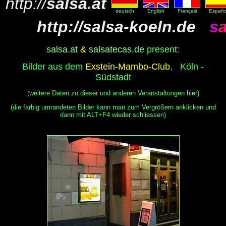
http://
salsa
.
at
deutsch
English
Français
Españo
http://
salsa-koeln.de
s
salsa.at
&
salsatecas.de
present:
Bilder aus dem
Exstein-Mambo-Club
, Köln -
Südstadt
(weitere Daten zu dieser und anderen Veranstaltungen
hier
)
(die farbig umrandeten Bilder kann man zum Vergrößern anklicken und
dann mit ALT+F4 wieder schliessen)