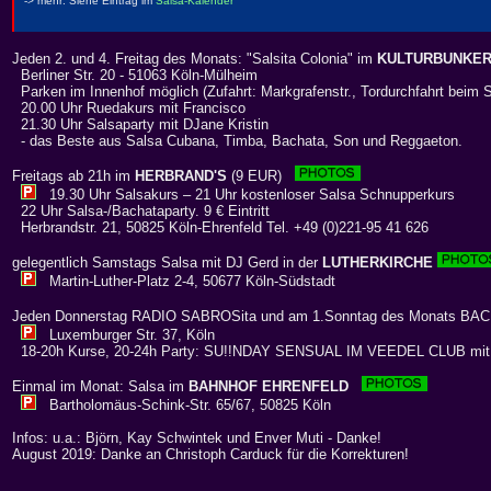
Jeden 2. und 4. Freitag des Monats: "Salsita Colonia" im
KULTURBUNKE
Berliner Str. 20 - 51063 Köln-Mülheim
Parken im Innenhof möglich (Zufahrt: Markgrafenstr., Tordurchfahrt beim 
20.00 Uhr Ruedakurs mit Francisco
21.30 Uhr Salsaparty mit DJane Kristin
- das Beste aus Salsa Cubana, Timba, Bachata, Son und Reggaeton.
Freitags ab 21h im
HERBRAND'S
(9 EUR)
19.30 Uhr Salsakurs – 21 Uhr kostenloser Salsa Schnupperkurs
22 Uhr Salsa-/Bachataparty. 9 € Eintritt
Herbrandstr. 21, 50825 Köln-Ehrenfeld Tel. +49 (0)221-95 41 626
gelegentlich Samstags Salsa mit DJ Gerd in der
LUTHERKIRCHE
Martin-Luther-Platz 2-4, 50677 Köln-Südstadt
Jeden Donnerstag RADIO SABROSita und am 1.Sonntag des Monats BA
Luxemburger Str. 37, Köln
18-20h Kurse, 20-24h Party: SU!!NDAY SENSUAL IM VEEDEL CLUB mi
Einmal im Monat: Salsa im
BAHNHOF EHRENFELD
Bartholomäus-Schink-Str. 65/67, 50825 Köln
Infos: u.a.: Björn, Kay Schwintek und Enver Muti - Danke!
August 2019: Danke an Christoph Carduck für die Korrekturen!