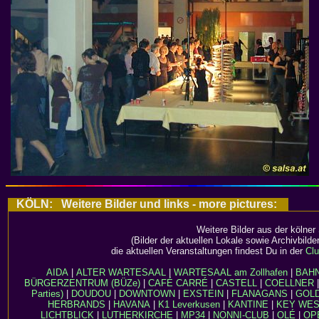
KÖLN: Weitere Bilder und links - more pictures:
Weitere Bilder aus der kölner
(Bilder der aktuellen Lokale sowie Archivbild
die aktuellen Veranstaltungen findest Du in der
Clu
AIDA
|
ALTER WARTESAAL
|
WARTESAAL am Zollhafen
|
BAH
BÜRGERZENTRUM (BÜZe)
|
CAFÉ CARRÉ
|
CASTELL
|
COELLNER
Parties)
|
DOUDOU
|
DOWNTOWN
|
EXSTEIN
|
FLANAGANS
|
GOL
HERBRANDS
|
HAVANA
|
K1 Leverkusen
|
KANTINE
|
KEY WE
LICHTBLICK
|
LUTHERKIRCHE
|
MP34
|
NONNI-CLUB
|
OLÉ
|
OP