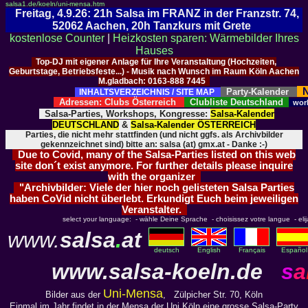
salsa1.de/koeln/uni-mensa.htm
Freitag, 4.9.26: 21h Salsa im FRANZ in der Franzstr. 74,
52062 Aachen, 20h Tanzkurs mit Grete
kostenlose Counter
|
Heizkosten sparen: Wärmebilder Ihres
Hauses
Top-DJ mit eigener Anlage für Ihre Veranstaltung (Hochzeiten,
Geburtstage, Betriebsfeste...) - Musik nach Wunsch im Raum Köln Aachen
M.gladbach: 0163-888 7445
N
Party-Kalender
INHALTSVERZEICHNIS / SITE MAP
Adressen: Clubs Österreich
Clubliste Deutschland
wor
Salsa-Parties, Workshops, Kongresse:
Salsa-Kalender
DEUTSCHLAND
&
Salsa-Kalender ÖSTERREICH
Parties, die nicht mehr stattfinden (und nicht ggfs. als Archivbilder
gekennzeichnet sind) bitte an: salsa (at) gmx.at - Danke :-)
Due to Covid, many of the Salsa-Parties listed on this web
site don´t exist anymore. For further details please inquire
with the organizer
"Archivbilder: Viele der hier noch gelisteten Salsa Parties
haben CoVid nicht überlebt. Erkundigt Euch beim jeweiligen
Veranstalter.
select your language: - wähle Deine Sprache - choisissez votre langue - elija 
www.
salsa
.
at
deutsch
English
Français
Español
www.
salsa-koeln.de
s
a
Uni-Mensa
Bilder aus der
, Zülpicher Str. 70, Köln
Einmal im Jahr findet in der Mensa der Uni Köln eine grosse Salsa-Party