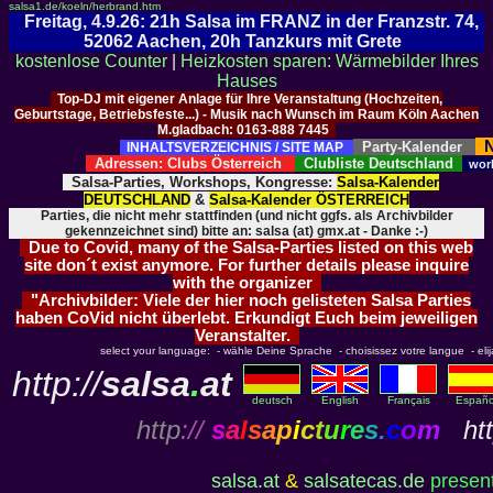
salsa1.de/koeln/herbrand.htm
Freitag, 4.9.26: 21h Salsa im FRANZ in der Franzstr. 74,
52062 Aachen, 20h Tanzkurs mit Grete
kostenlose Counter
|
Heizkosten sparen: Wärmebilder Ihres
Hauses
Top-DJ mit eigener Anlage für Ihre Veranstaltung (Hochzeiten,
Geburtstage, Betriebsfeste...) - Musik nach Wunsch im Raum Köln Aachen
M.gladbach: 0163-888 7445
N
Party-Kalender
INHALTSVERZEICHNIS / SITE MAP
Adressen: Clubs Österreich
Clubliste Deutschland
wor
Salsa-Parties, Workshops, Kongresse:
Salsa-Kalender
DEUTSCHLAND
&
Salsa-Kalender ÖSTERREICH
Parties, die nicht mehr stattfinden (und nicht ggfs. als Archivbilder
gekennzeichnet sind) bitte an: salsa (at) gmx.at - Danke :-)
Due to Covid, many of the Salsa-Parties listed on this web
site don´t exist anymore. For further details please inquire
with the organizer
"Archivbilder: Viele der hier noch gelisteten Salsa Parties
haben CoVid nicht überlebt. Erkundigt Euch beim jeweiligen
Veranstalter.
select your language: - wähle Deine Sprache - choisissez votre langue - elija 
http://
salsa
.
at
deutsch
English
Français
Españo
http
://
s
a
l
s
a
p
i
c
t
u
r
e
s
.
c
o
m
htt
salsa.at
&
salsatecas.de
present